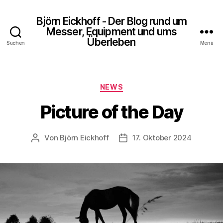
Björn Eickhoff - Der Blog rund um
Messer, Equipment und ums
Überleben
Suchen
Menü
Kategorien
NEWS
Picture of the Day
Von
Björn Eickhoff
17. Oktober 2024
Beitragsautor
Veröffentlichungsdatum