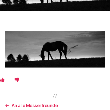
←
An alle Messerfreunde