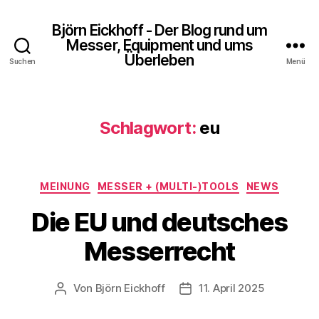
Björn Eickhoff - Der Blog rund um
Messer, Equipment und ums
Überleben
Suchen
Menü
Schlagwort:
eu
Kategorien
MEINUNG
MESSER + (MULTI-)TOOLS
NEWS
Die EU und deutsches
Messerrecht
Von
Björn Eickhoff
11. April 2025
Beitragsautor
Veröffentlichungsdatum