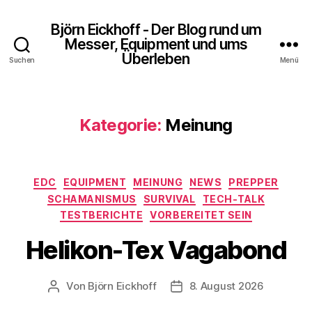
Björn Eickhoff - Der Blog rund um
Messer, Equipment und ums
Überleben
Suchen
Menü
Kategorie:
Meinung
Kategorien
EDC
EQUIPMENT
MEINUNG
NEWS
PREPPER
SCHAMANISMUS
SURVIVAL
TECH-TALK
TESTBERICHTE
VORBEREITET SEIN
Helikon-Tex Vagabond
Von
Björn Eickhoff
8. August 2026
Beitragsautor
Veröffentlichungsdatum