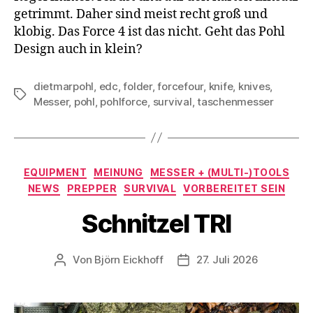
getrimmt. Daher sind meist recht groß und
klobig. Das Force 4 ist das nicht. Geht das Pohl
Design auch in klein?
dietmarpohl
,
edc
,
folder
,
forcefour
,
knife
,
knives
,
Schlagwörter
Messer
,
pohl
,
pohlforce
,
survival
,
taschenmesser
Kategorien
EQUIPMENT
MEINUNG
MESSER + (MULTI-)TOOLS
NEWS
PREPPER
SURVIVAL
VORBEREITET SEIN
Schnitzel TRI
Von
Björn Eickhoff
27. Juli 2026
Beitragsautor
Veröffentlichungsdatum