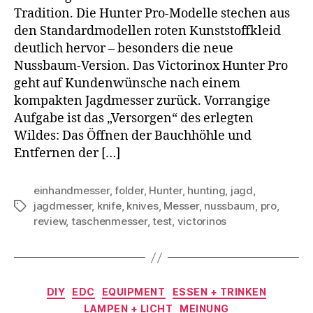
Tradition. Die Hunter Pro-Modelle stechen aus
den Standardmodellen roten Kunststoffkleid
deutlich hervor – besonders die neue
Nussbaum-Version. Das Victorinox Hunter Pro
geht auf Kundenwünsche nach einem
kompakten Jagdmesser zurück. Vorrangige
Aufgabe ist das „Versorgen“ des erlegten
Wildes: Das Öffnen der Bauchhöhle und
Entfernen der […]
einhandmesser
,
folder
,
Hunter
,
hunting
,
jagd
,
jagdmesser
,
knife
,
knives
,
Messer
,
nussbaum
,
pro
,
Schlagwörter
review
,
taschenmesser
,
test
,
victorinos
Kategorien
DIY
EDC
EQUIPMENT
ESSEN + TRINKEN
LAMPEN + LICHT
MEINUNG