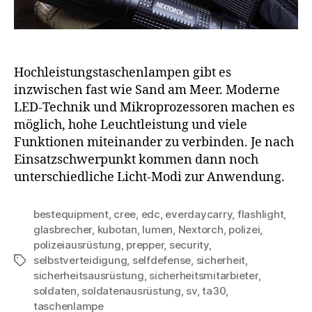
Hochleistungstaschenlampen gibt es
inzwischen fast wie Sand am Meer. Moderne
LED-Technik und Mikroprozessoren machen es
möglich, hohe Leuchtleistung und viele
Funktionen miteinander zu verbinden. Je nach
Einsatzschwerpunkt kommen dann noch
unterschiedliche Licht-Modi zur Anwendung.
bestequipment
,
cree
,
edc
,
everdaycarry
,
flashlight
,
glasbrecher
,
kubotan
,
lumen
,
Nextorch
,
polizei
,
polizeiausrüstung
,
prepper
,
security
,
selbstverteidigung
,
selfdefense
,
sicherheit
,
Schlagwörter
sicherheitsausrüstung
,
sicherheitsmitarbieter
,
soldaten
,
soldatenausrüstung
,
sv
,
ta30
,
taschenlampe