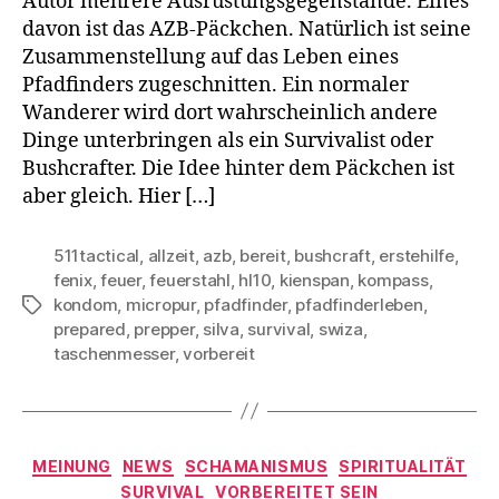
Autor mehrere Ausrüstungsgegenstände. Eines
davon ist das AZB-Päckchen. Natürlich ist seine
Zusammenstellung auf das Leben eines
Pfadfinders zugeschnitten. Ein normaler
Wanderer wird dort wahrscheinlich andere
Dinge unterbringen als ein Survivalist oder
Bushcrafter. Die Idee hinter dem Päckchen ist
aber gleich. Hier […]
511tactical
,
allzeit
,
azb
,
bereit
,
bushcraft
,
erstehilfe
,
fenix
,
feuer
,
feuerstahl
,
hl10
,
kienspan
,
kompass
,
kondom
,
micropur
,
pfadfinder
,
pfadfinderleben
,
Schlagwörter
prepared
,
prepper
,
silva
,
survival
,
swiza
,
taschenmesser
,
vorbereit
Kategorien
MEINUNG
NEWS
SCHAMANISMUS
SPIRITUALITÄT
SURVIVAL
VORBEREITET SEIN