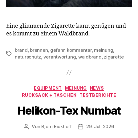
Eine glimmende Zigarette kann genügen und
es kommt zu einem Waldbrand.
brand
,
brennen
,
gefahr
,
kommentar
,
meinung
,
Schlagwörter
naturschutz
,
verantwortung
,
waldbrand
,
zigarette
Kategorien
EQUIPMENT
MEINUNG
NEWS
RUCKSACK + TASCHEN
TESTBERICHTE
Helikon-Tex Numbat
Von
Björn Eickhoff
29. Juli 2026
Beitragsautor
Veröffentlichungsdatum