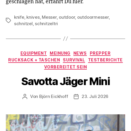
geschlagen hat, erfährt Du hier.
knife
,
knives
,
Messer
,
outdoor
,
outdoormesser
,
Schlagwörter
schnitzel
,
schnitzeltri
Kategorien
EQUIPMENT
MEINUNG
NEWS
PREPPER
RUCKSACK + TASCHEN
SURVIVAL
TESTBERICHTE
VORBEREITET SEIN
Savotta Jäger Mini
Von
Björn Eickhoff
23. Juli 2026
Beitragsautor
Veröffentlichungsdatum