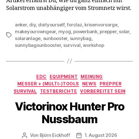
Artikel erfährst Du, wie du ganz einfach mit
Solarstrom unabhängiger vom Stromnetz wirst.
anker
,
diy
,
doityourself
,
forclaz
,
krisenvorsorge
,
makeyourowngear
,
myog
,
powerbank
,
prepper
,
solar
,
Schlagwörter
solaranlage
,
sunbooster
,
sunnybag
,
sunnybagsunbooster
,
survival
,
workshop
Kategorien
EDC
EQUIPMENT
MEINUNG
MESSER + (MULTI-)TOOLS
NEWS
PREPPER
SURVIVAL
TESTBERICHTE
VORBEREITET SEIN
Victorinox Hunter Pro
Nussbaum
Von
Björn Eickhoff
1. August 2026
Beitragsautor
Veröffentlichungsdatum