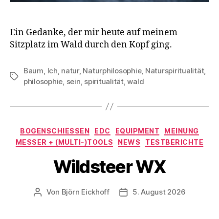
Ein Gedanke, der mir heute auf meinem
Sitzplatz im Wald durch den Kopf ging.
Baum
,
Ich
,
natur
,
Naturphilosophie
,
Naturspiritualität
,
Schlagwörter
philosophie
,
sein
,
spiritualität
,
wald
Kategorien
BOGENSCHIESSEN
EDC
EQUIPMENT
MEINUNG
MESSER + (MULTI-)TOOLS
NEWS
TESTBERICHTE
Wildsteer WX
Von
Björn Eickhoff
5. August 2026
Beitragsautor
Veröffentlichungsdatum