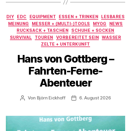
Kategorien
DIY
EDC
EQUIPMENT
ESSEN + TRINKEN
LESBARES
MEINUNG
MESSER + (MULTI-)TOOLS
MYOG
NEWS
RUCKSACK + TASCHEN
SCHUHE + SOCKEN
SURVIVAL
TOUREN
VORBEREITET SEIN
WASSER
ZELTE + UNTERKUNFT
Hans von Gottberg –
Fahrten-Ferne-
Abenteuer
Von
Björn Eickhoff
6. August 2026
Beitragsautor
Veröffentlichungsdatum