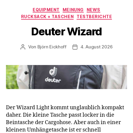
Kategorien
EQUIPMENT
MEINUNG
NEWS
RUCKSACK + TASCHEN
TESTBERICHTE
Deuter Wizard
Von
Björn Eickhoff
4. August 2026
Beitragsautor
Veröffentlichungsdatum
Der Wizard Light kommt unglaublich kompakt
daher. Die kleine Tasche passt locker in die
Beintasche der Cargohose. Aber auch in einer
kleinen Umhängetasche ist er schnell