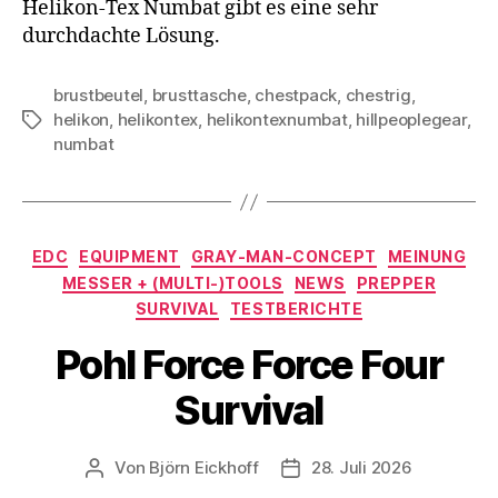
Helikon-Tex Numbat gibt es eine sehr
durchdachte Lösung.
brustbeutel
,
brusttasche
,
chestpack
,
chestrig
,
helikon
,
helikontex
,
helikontexnumbat
,
hillpeoplegear
,
Schlagwörter
numbat
Kategorien
EDC
EQUIPMENT
GRAY-MAN-CONCEPT
MEINUNG
MESSER + (MULTI-)TOOLS
NEWS
PREPPER
SURVIVAL
TESTBERICHTE
Pohl Force Force Four
Survival
Von
Björn Eickhoff
28. Juli 2026
Beitragsautor
Veröffentlichungsdatum