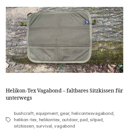
Helikon-Tex Vagabond – faltbares Sitzkissen für
unterwegs
bushcraft
,
equipment
,
gear
,
helicontexvagabond
,
helikon-tex
,
helikontex
,
outdoor
,
pad
,
sitpad
,
Schlagwörter
sitzkissen
,
survival
,
vagabond