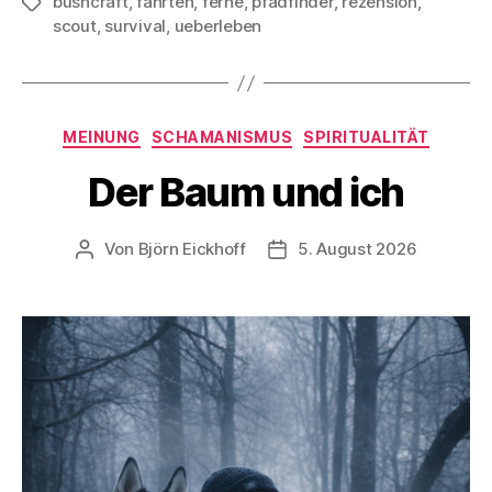
bushcraft
,
fahrten
,
ferne
,
pfadfinder
,
rezension
,
Schlagwörter
scout
,
survival
,
ueberleben
Kategorien
MEINUNG
SCHAMANISMUS
SPIRITUALITÄT
Der Baum und ich
Von
Björn Eickhoff
5. August 2026
Beitragsautor
Veröffentlichungsdatum