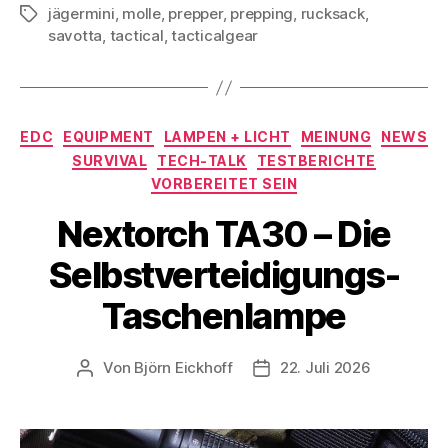
jägermini
,
molle
,
prepper
,
prepping
,
rucksack
,
Schlagwörter
savotta
,
tactical
,
tacticalgear
Kategorien
EDC
EQUIPMENT
LAMPEN + LICHT
MEINUNG
NEWS
SURVIVAL
TECH-TALK
TESTBERICHTE
VORBEREITET SEIN
Nextorch TA30 – Die
Selbstverteidigungs-
Taschenlampe
Von
Björn Eickhoff
22. Juli 2026
Beitragsautor
Veröffentlichungsdatum