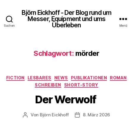
Björn Eickhoff - Der Blog rund um
Messer, Equipment und ums
Überleben
Suchen
Menü
Schlagwort:
mörder
Kategorien
FICTION
LESBARES
NEWS
PUBLIKATIONEN
ROMAN
SCHREIBEN
SHORT-STORY
Der Werwolf
Von
Björn Eickhoff
8. März 2026
Beitragsautor
Veröffentlichungsdatum