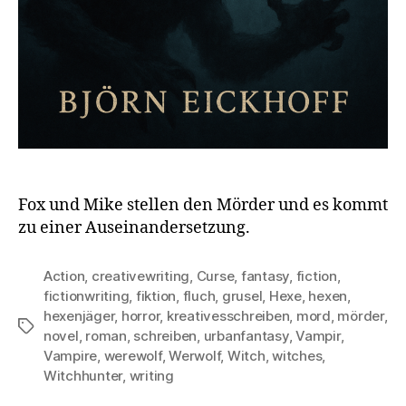
Fox und Mike stellen den Mörder und es kommt
zu einer Auseinandersetzung.
Action
,
creativewriting
,
Curse
,
fantasy
,
fiction
,
fictionwriting
,
fiktion
,
fluch
,
grusel
,
Hexe
,
hexen
,
hexenjäger
,
horror
,
kreativesschreiben
,
mord
,
mörder
,
Schlagwörter
novel
,
roman
,
schreiben
,
urbanfantasy
,
Vampir
,
Vampire
,
werewolf
,
Werwolf
,
Witch
,
witches
,
Witchhunter
,
writing