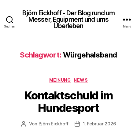
Björn Eickhoff - Der Blog rund um
Messer, Equipment und ums
Überleben
Suchen
Menü
Schlagwort:
Würgehalsband
Kategorien
MEINUNG
NEWS
Kontaktschuld im
Hundesport
Von
Björn Eickhoff
1. Februar 2026
Beitragsautor
Veröffentlichungsdatum