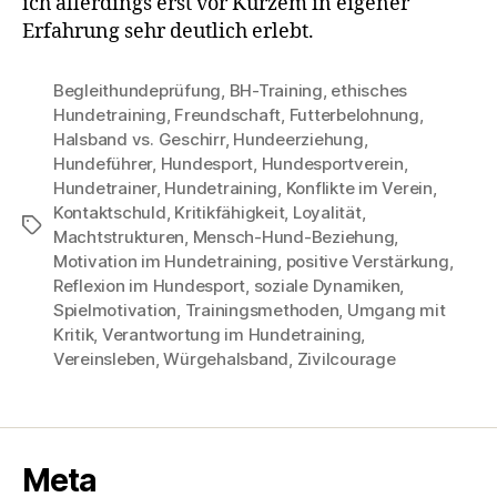
ich allerdings erst vor Kurzem in eigener
Erfahrung sehr deutlich erlebt.
Begleithundeprüfung
,
BH-Training
,
ethisches
Hundetraining
,
Freundschaft
,
Futterbelohnung
,
Halsband vs. Geschirr
,
Hundeerziehung
,
Hundeführer
,
Hundesport
,
Hundesportverein
,
Hundetrainer
,
Hundetraining
,
Konflikte im Verein
,
Kontaktschuld
,
Kritikfähigkeit
,
Loyalität
,
Schlagwörter
Machtstrukturen
,
Mensch-Hund-Beziehung
,
Motivation im Hundetraining
,
positive Verstärkung
,
Reflexion im Hundesport
,
soziale Dynamiken
,
Spielmotivation
,
Trainingsmethoden
,
Umgang mit
Kritik
,
Verantwortung im Hundetraining
,
Vereinsleben
,
Würgehalsband
,
Zivilcourage
Meta