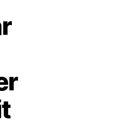
r
er
t