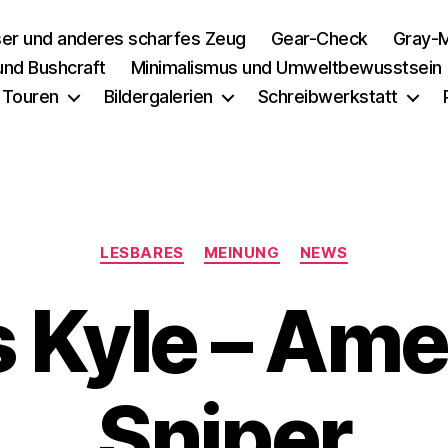
er und anderes scharfes Zeug
Gear-Check
Gray-M
 und Bushcraft
Minimalismus und Umweltbewusstsein
 Touren
Bildergalerien
Schreibwerkstatt
Kategorien
LESBARES
MEINUNG
NEWS
s Kyle – Ame
Sniper