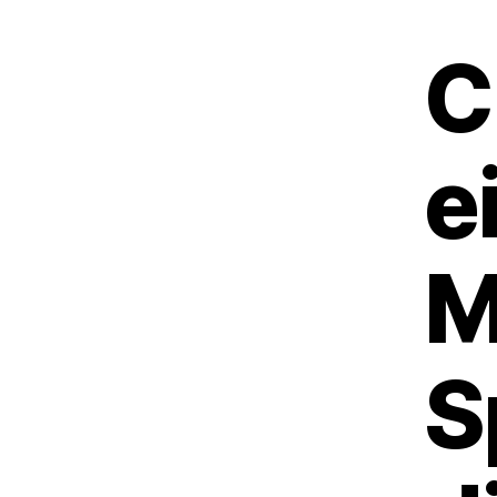
C
e
M
S