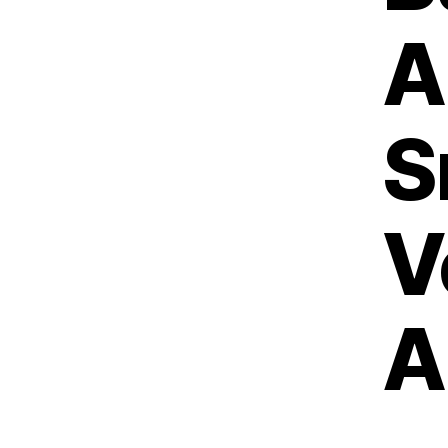
A
S
V
A