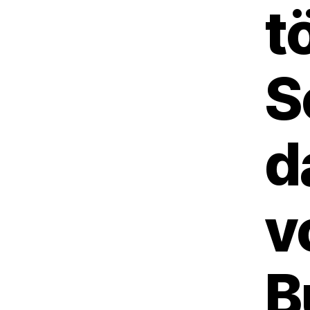
t
S
d
v
B