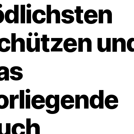
ödlichsten
chützen un
as
orliegende
uch