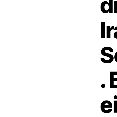
d
I
S
. 
e