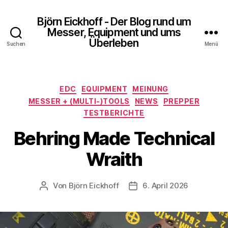
Björn Eickhoff - Der Blog rund um
Messer, Equipment und ums
Überleben
Suchen
Menü
Kategorien
EDC
EQUIPMENT
MEINUNG
MESSER + (MULTI-)TOOLS
NEWS
PREPPER
TESTBERICHTE
Behring Made Technical
Wraith
Von
Björn Eickhoff
6. April 2026
Beitragsautor
Veröffentlichungsdatum