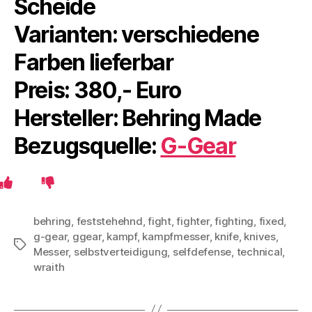
Scheide
Varianten: verschiedene
Farben lieferbar
Preis: 380,- Euro
Hersteller: Behring Made
Bezugsquelle:
G-Gear
behring
,
feststehehnd
,
fight
,
fighter
,
fighting
,
fixed
,
g-gear
,
ggear
,
kampf
,
kampfmesser
,
knife
,
knives
,
Schlagwörter
Messer
,
selbstverteidigung
,
selfdefense
,
technical
,
wraith