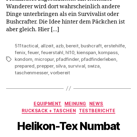
Wanderer wird dort wahrscheinlich andere
Dinge unterbringen als ein Survivalist oder
Bushcrafter. Die Idee hinter dem Päckchen ist
aber gleich. Hier […]
511tactical
,
allzeit
,
azb
,
bereit
,
bushcraft
,
erstehilfe
,
fenix
,
feuer
,
feuerstahl
,
hl10
,
kienspan
,
kompass
,
kondom
,
micropur
,
pfadfinder
,
pfadfinderleben
,
Schlagwörter
prepared
,
prepper
,
silva
,
survival
,
swiza
,
taschenmesser
,
vorbereit
Kategorien
EQUIPMENT
MEINUNG
NEWS
RUCKSACK + TASCHEN
TESTBERICHTE
Helikon-Tex Numbat