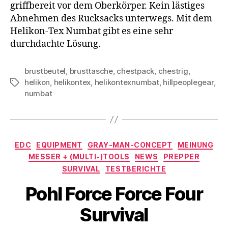
griffbereit vor dem Oberkörper. Kein lästiges
Abnehmen des Rucksacks unterwegs. Mit dem
Helikon-Tex Numbat gibt es eine sehr
durchdachte Lösung.
brustbeutel
,
brusttasche
,
chestpack
,
chestrig
,
helikon
,
helikontex
,
helikontexnumbat
,
hillpeoplegear
,
Schlagwörter
numbat
Kategorien
EDC
EQUIPMENT
GRAY-MAN-CONCEPT
MEINUNG
MESSER + (MULTI-)TOOLS
NEWS
PREPPER
SURVIVAL
TESTBERICHTE
Pohl Force Force Four
Survival