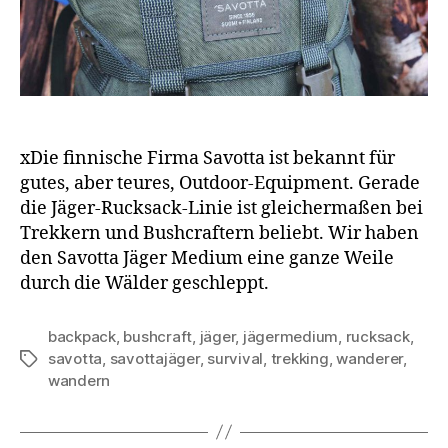
xDie finnische Firma Savotta ist bekannt für
gutes, aber teures, Outdoor-Equipment. Gerade
die Jäger-Rucksack-Linie ist gleichermaßen bei
Trekkern und Bushcraftern beliebt. Wir haben
den Savotta Jäger Medium eine ganze Weile
durch die Wälder geschleppt.
backpack
,
bushcraft
,
jäger
,
jägermedium
,
rucksack
,
savotta
,
savottajäger
,
survival
,
trekking
,
wanderer
,
Schlagwörter
wandern