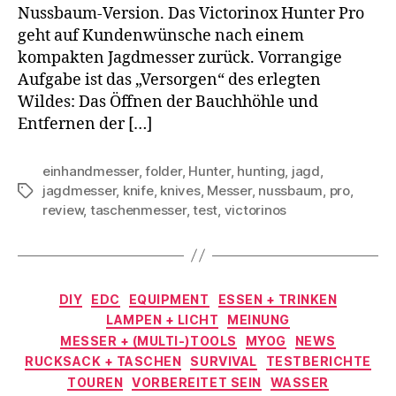
Nussbaum-Version. Das Victorinox Hunter Pro
geht auf Kundenwünsche nach einem
kompakten Jagdmesser zurück. Vorrangige
Aufgabe ist das „Versorgen“ des erlegten
Wildes: Das Öffnen der Bauchhöhle und
Entfernen der […]
einhandmesser
,
folder
,
Hunter
,
hunting
,
jagd
,
jagdmesser
,
knife
,
knives
,
Messer
,
nussbaum
,
pro
,
Schlagwörter
review
,
taschenmesser
,
test
,
victorinos
Kategorien
DIY
EDC
EQUIPMENT
ESSEN + TRINKEN
LAMPEN + LICHT
MEINUNG
MESSER + (MULTI-)TOOLS
MYOG
NEWS
RUCKSACK + TASCHEN
SURVIVAL
TESTBERICHTE
TOUREN
VORBEREITET SEIN
WASSER