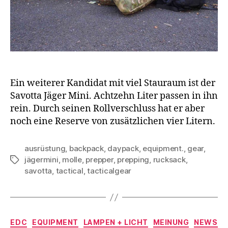
Ein weiterer Kandidat mit viel Stauraum ist der
Savotta Jäger Mini. Achtzehn Liter passen in ihn
rein. Durch seinen Rollverschluss hat er aber
noch eine Reserve von zusätzlichen vier Litern.
ausrüstung
,
backpack
,
daypack
,
equipment.
,
gear
,
jägermini
,
molle
,
prepper
,
prepping
,
rucksack
,
Schlagwörter
savotta
,
tactical
,
tacticalgear
Kategorien
EDC
EQUIPMENT
LAMPEN + LICHT
MEINUNG
NEWS