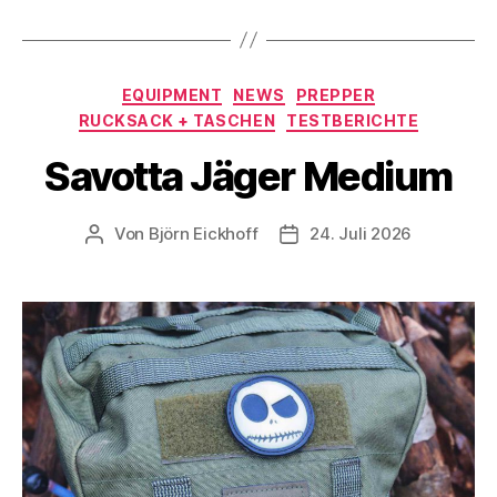
Kategorien
EQUIPMENT
NEWS
PREPPER
RUCKSACK + TASCHEN
TESTBERICHTE
Savotta Jäger Medium
Von
Björn Eickhoff
24. Juli 2026
Beitragsautor
Veröffentlichungsdatum