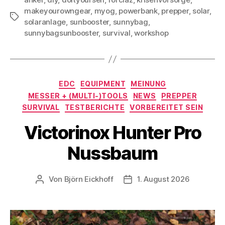
makeyourowngear
,
myog
,
powerbank
,
prepper
,
solar
,
Schlagwörter
solaranlage
,
sunbooster
,
sunnybag
,
sunnybagsunbooster
,
survival
,
workshop
Kategorien
EDC
EQUIPMENT
MEINUNG
MESSER + (MULTI-)TOOLS
NEWS
PREPPER
SURVIVAL
TESTBERICHTE
VORBEREITET SEIN
Victorinox Hunter Pro
Nussbaum
Von
Björn Eickhoff
1. August 2026
Beitragsautor
Veröffentlichungsdatum