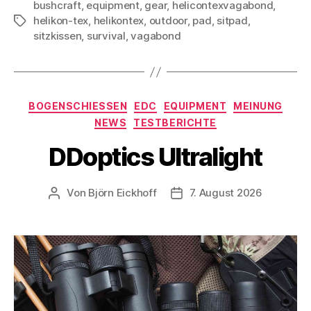
bushcraft
,
equipment
,
gear
,
helicontexvagabond
,
helikon-tex
,
helikontex
,
outdoor
,
pad
,
sitpad
,
Schlagwörter
sitzkissen
,
survival
,
vagabond
Kategorien
BOGENSCHIESSEN
EDC
EQUIPMENT
MEINUNG
NEWS
TESTBERICHTE
DDoptics Ultralight
Von
Björn Eickhoff
7. August 2026
Beitragsautor
Veröffentlichungsdatum