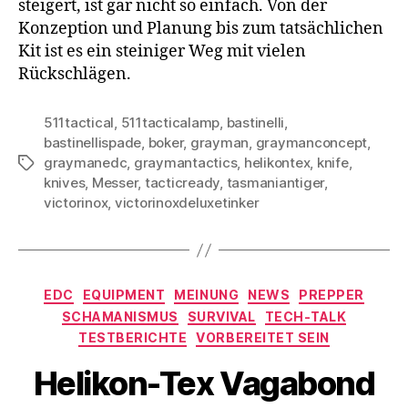
steigert, ist gar nicht so einfach. Von der
Konzeption und Planung bis zum tatsächlichen
Kit ist es ein steiniger Weg mit vielen
Rückschlägen.
511tactical
,
511tacticalamp
,
bastinelli
,
bastinellispade
,
boker
,
grayman
,
graymanconcept
,
graymanedc
,
graymantactics
,
helikontex
,
knife
,
Schlagwörter
knives
,
Messer
,
tacticready
,
tasmaniantiger
,
victorinox
,
victorinoxdeluxetinker
Kategorien
EDC
EQUIPMENT
MEINUNG
NEWS
PREPPER
SCHAMANISMUS
SURVIVAL
TECH-TALK
TESTBERICHTE
VORBEREITET SEIN
Helikon-Tex Vagabond