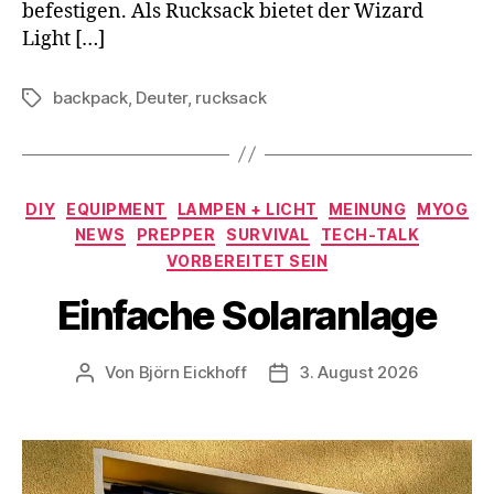
befestigen. Als Rucksack bietet der Wizard
Light […]
backpack
,
Deuter
,
rucksack
Schlagwörter
Kategorien
DIY
EQUIPMENT
LAMPEN + LICHT
MEINUNG
MYOG
NEWS
PREPPER
SURVIVAL
TECH-TALK
VORBEREITET SEIN
Einfache Solaranlage
Von
Björn Eickhoff
3. August 2026
Beitragsautor
Veröffentlichungsdatum