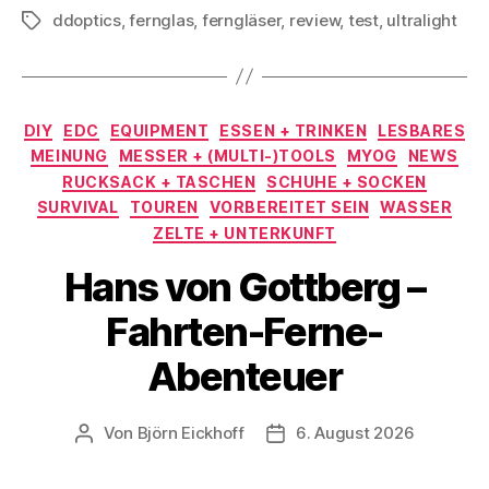
ddoptics
,
fernglas
,
ferngläser
,
review
,
test
,
ultralight
Schlagwörter
Kategorien
DIY
EDC
EQUIPMENT
ESSEN + TRINKEN
LESBARES
MEINUNG
MESSER + (MULTI-)TOOLS
MYOG
NEWS
RUCKSACK + TASCHEN
SCHUHE + SOCKEN
SURVIVAL
TOUREN
VORBEREITET SEIN
WASSER
ZELTE + UNTERKUNFT
Hans von Gottberg –
Fahrten-Ferne-
Abenteuer
Von
Björn Eickhoff
6. August 2026
Beitragsautor
Veröffentlichungsdatum