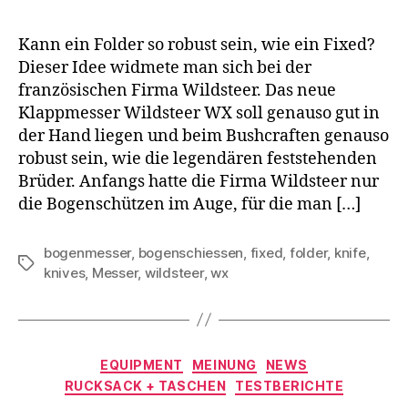
Kann ein Folder so robust sein, wie ein Fixed?
Dieser Idee widmete man sich bei der
französischen Firma Wildsteer. Das neue
Klappmesser Wildsteer WX soll genauso gut in
der Hand liegen und beim Bushcraften genauso
robust sein, wie die legendären feststehenden
Brüder. Anfangs hatte die Firma Wildsteer nur
die Bogenschützen im Auge, für die man […]
bogenmesser
,
bogenschiessen
,
fixed
,
folder
,
knife
,
Schlagwörter
knives
,
Messer
,
wildsteer
,
wx
Kategorien
EQUIPMENT
MEINUNG
NEWS
RUCKSACK + TASCHEN
TESTBERICHTE