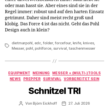
oder man hasst sie. Aber eines sind sie in der
Regel immer: robust und auf den harten Einsatz
getrimmt. Daher sind meist recht groß und
klobig. Das Force 4 ist das nicht. Geht das Pohl
Design auch in klein?
dietmarpohl
,
edc
,
folder
,
forcefour
,
knife
,
knives
,
Schlagwörter
Messer
,
pohl
,
pohlforce
,
survival
,
taschenmesser
Kategorien
EQUIPMENT
MEINUNG
MESSER + (MULTI-)TOOLS
NEWS
PREPPER
SURVIVAL
VORBEREITET SEIN
Schnitzel TRI
Von
Björn Eickhoff
27. Juli 2026
Beitragsautor
Veröffentlichungsdatum