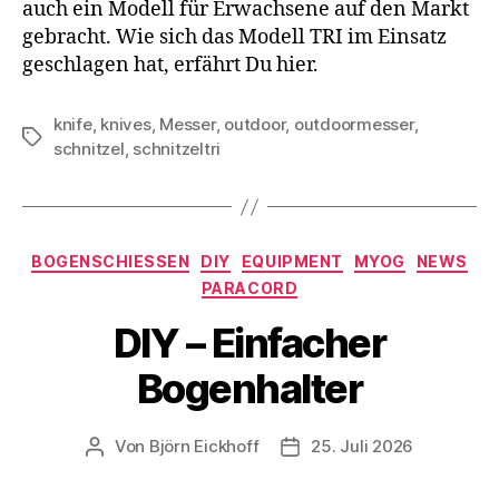
auch ein Modell für Erwachsene auf den Markt
gebracht. Wie sich das Modell TRI im Einsatz
geschlagen hat, erfährt Du hier.
knife
,
knives
,
Messer
,
outdoor
,
outdoormesser
,
Schlagwörter
schnitzel
,
schnitzeltri
Kategorien
BOGENSCHIESSEN
DIY
EQUIPMENT
MYOG
NEWS
PARACORD
DIY – Einfacher
Bogenhalter
Von
Björn Eickhoff
25. Juli 2026
Beitragsautor
Veröffentlichungsdatum