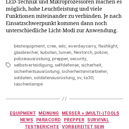
LED-Technik und Mikroprozessoren machen es
möglich, hohe Leuchtleistung und viele
Funktionen miteinander zu verbinden. Je nach
Einsatzschwerpunkt kommen dann noch
unterschiedliche Licht-Modi zur Anwendung.
bestequipment
,
cree
,
edc
,
everdaycarry
,
flashlight
,
glasbrecher
,
kubotan
,
lumen
,
Nextorch
,
polizei
,
polizeiausrüstung
,
prepper
,
security
,
selbstverteidigung
,
selfdefense
,
sicherheit
,
Schlagwörter
sicherheitsausrüstung
,
sicherheitsmitarbieter
,
soldaten
,
soldatenausrüstung
,
sv
,
ta30
,
taschenlampe
Kategorien
EQUIPMENT
MEINUNG
MESSER + (MULTI-)TOOLS
NEWS
PARACORD
PREPPER
SURVIVAL
TESTBERICHTE
VORBEREITET SEIN