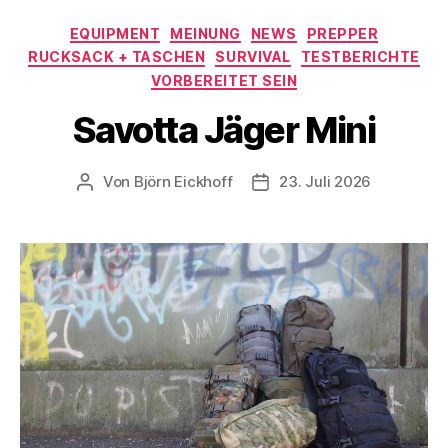
Kategorien
EQUIPMENT
MEINUNG
NEWS
PREPPER
RUCKSACK + TASCHEN
SURVIVAL
TESTBERICHTE
VORBEREITET SEIN
Savotta Jäger Mini
Von
Björn Eickhoff
23. Juli 2026
Beitragsautor
Veröffentlichungsdatum