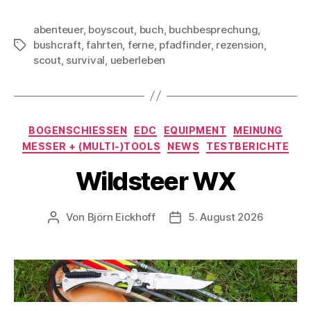
abenteuer
,
boyscout
,
buch
,
buchbesprechung
,
bushcraft
,
fahrten
,
ferne
,
pfadfinder
,
rezension
,
Schlagwörter
scout
,
survival
,
ueberleben
Kategorien
BOGENSCHIESSEN
EDC
EQUIPMENT
MEINUNG
MESSER + (MULTI-)TOOLS
NEWS
TESTBERICHTE
Wildsteer WX
Von
Björn Eickhoff
5. August 2026
Beitragsautor
Veröffentlichungsdatum