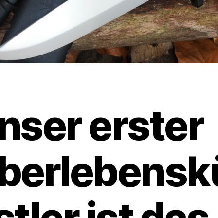
nser erster
berlebensk
stler ist das