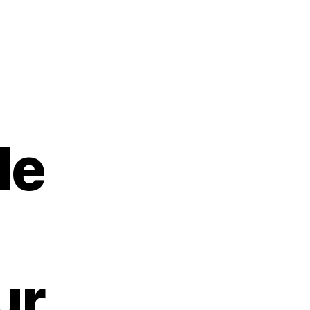
le
ur