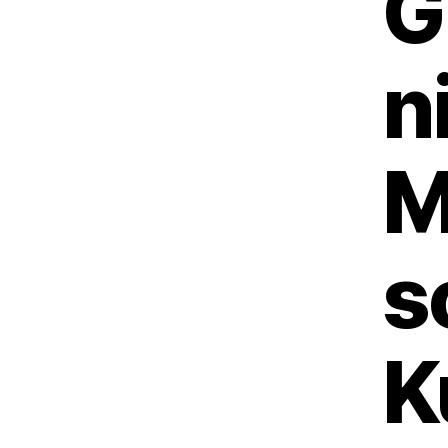
G
n
M
s
K