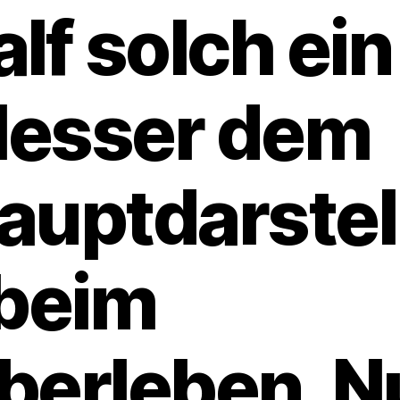
alf solch ein
esser dem
auptdarstel
 beim
berleben. N