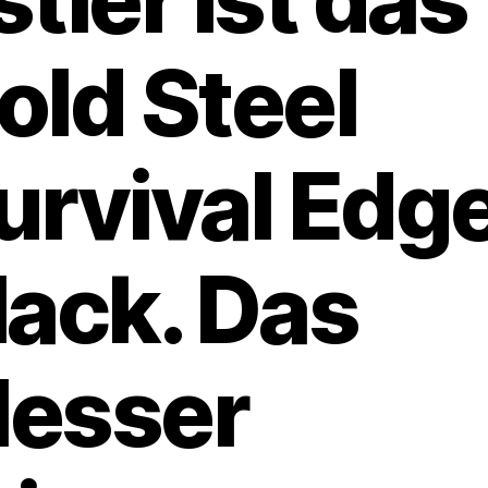
old Steel
urvival Edg
lack. Das
esser