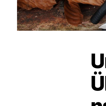
U
Ü
n