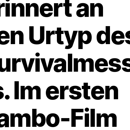
rinnert an
en Urtyp de
urvivalmes
s. Im ersten
ambo-Film