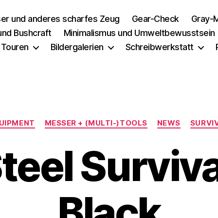
er und anderes scharfes Zeug
Gear-Check
Gray-M
 und Bushcraft
Minimalismus und Umweltbewusstsein
 Touren
Bildergalerien
Schreibwerkstatt
Kategorien
UIPMENT
MESSER + (MULTI-)TOOLS
NEWS
SURVI
teel Surviv
Black