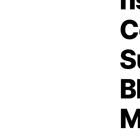
C
S
B
M