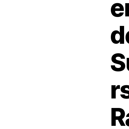
e
d
S
r
R