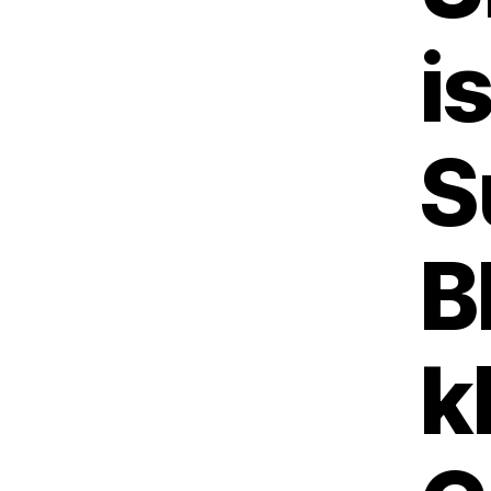
i
S
B
k