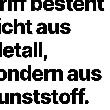
riff besteht
icht aus
etall,
ondern aus
unststoff.