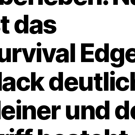
st das
urvival Edg
lack deutlic
leiner und d