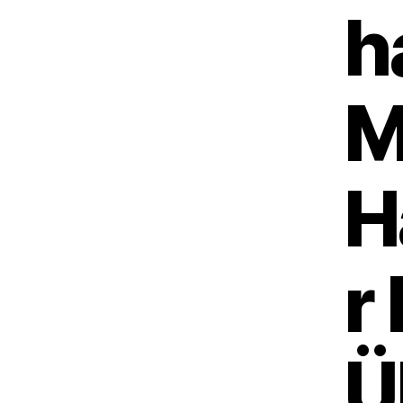
h
M
H
r
Ü