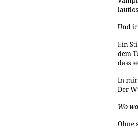
Vampir
lautlo
Und ic
Ein St
dem To
dass s
In mir
Der W
Wo wa
Ohne s