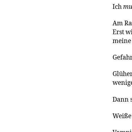
Ich
mu
Am Ran
Erst w
meine 
Gefahr
Glühen
wenige
Dann s
Weiße