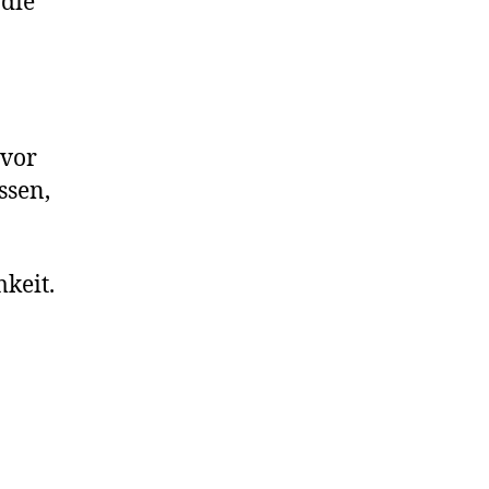
die
 vor
ssen,
mkeit.