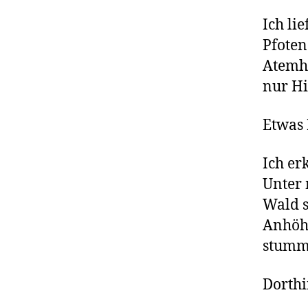
Ich li
Pfoten
Atemha
nur Hi
Etwas 
Ich er
Unter 
Wald s
Anhöhe
stumm,
Dorthi