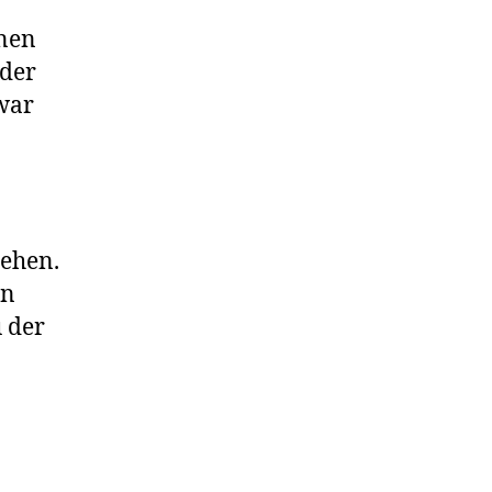
inen
eder
 war
tehen.
in
 der