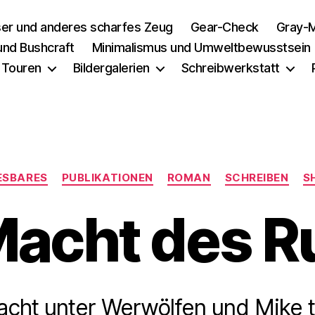
er und anderes scharfes Zeug
Gear-Check
Gray-M
 und Bushcraft
Minimalismus und Umweltbewusstsein
 Touren
Bildergalerien
Schreibwerkstatt
Kategorien
ESBARES
PUBLIKATIONEN
ROMAN
SCHREIBEN
S
Macht des R
acht unter Werwölfen und Mike 