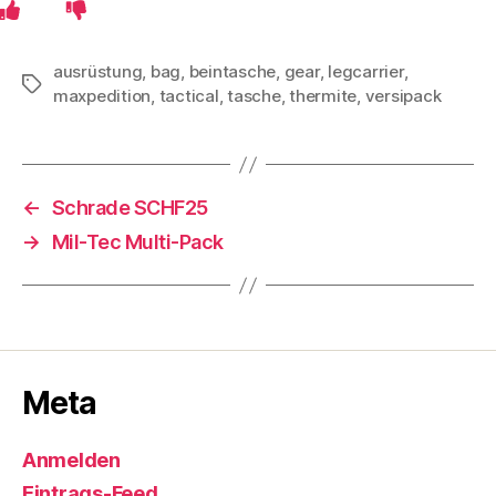
ausrüstung
,
bag
,
beintasche
,
gear
,
legcarrier
,
Schlagwörter
maxpedition
,
tactical
,
tasche
,
thermite
,
versipack
←
Schrade SCHF25
→
Mil-Tec Multi-Pack
Meta
Anmelden
Eintrags-Feed