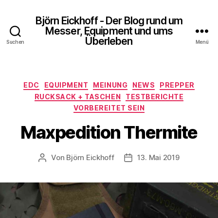
Björn Eickhoff - Der Blog rund um
Messer, Equipment und ums
Überleben
Suchen
Menü
Kategorien
EDC
EQUIPMENT
MEINUNG
NEWS
PREPPER
RUCKSACK + TASCHEN
TESTBERICHTE
VORBEREITET SEIN
Maxpedition Thermite
Von
Björn Eickhoff
13. Mai 2019
Beitragsautor
Veröffentlichungsdatum