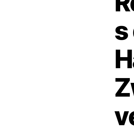
R
s
H
Z
v