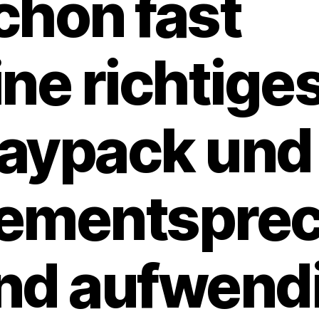
chon fast
ine richtige
aypack und
ementspre
nd aufwend