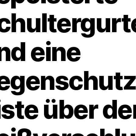
chultergurt
nd eine
egenschutz
iste über d