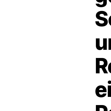
S
u
R
e