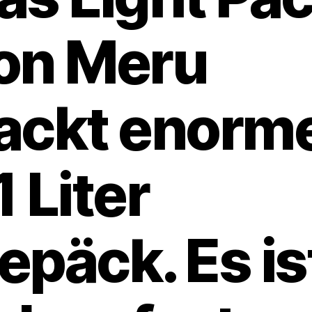
on Meru
ackt enorm
1 Liter
epäck. Es is