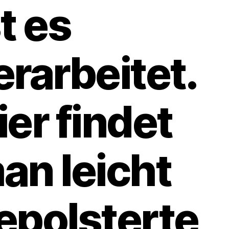
st es
erarbeitet.
ier findet
an leicht
epolsterte