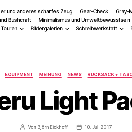
er und anderes scharfes Zeug
Gear-Check
Gray-M
 und Bushcraft
Minimalismus und Umweltbewusstsein
 Touren
Bildergalerien
Schreibwerkstatt
Kategorien
EQUIPMENT
MEINUNG
NEWS
RUCKSACK + TAS
ru Light P
Von
Björn Eickhoff
10. Juli 2017
Beitragsautor
Veröffentlichungsdatum