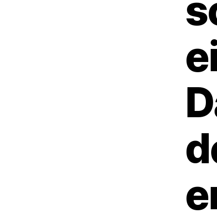
s
e
D
d
e