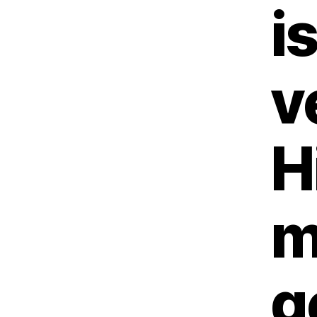
i
v
H
m
g