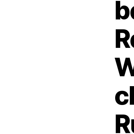
b
R
W
c
R