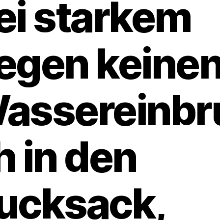
ei starkem
egen keine
assereinbr
h in den
ucksack,