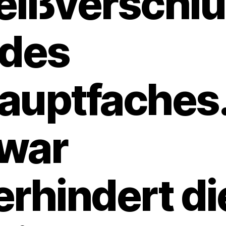
eißverschl
 des
auptfaches
war
erhindert di