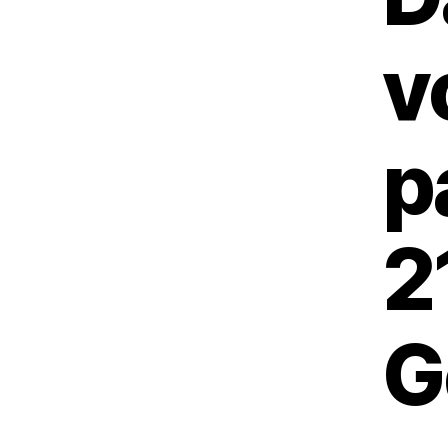
v
p
2
G