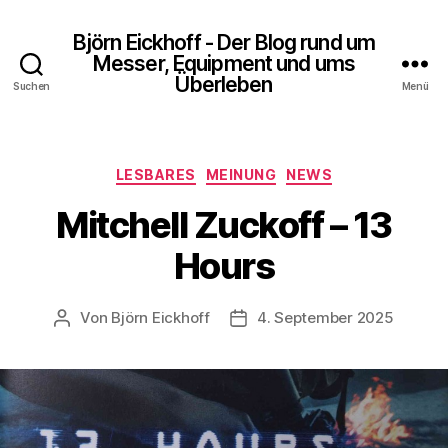
Björn Eickhoff - Der Blog rund um
Messer, Equipment und ums
Überleben
Suchen
Menü
Kategorien
LESBARES
MEINUNG
NEWS
Mitchell Zuckoff – 13
Hours
Von
Björn Eickhoff
4. September 2025
Beitragsautor
Veröffentlichungsdatum