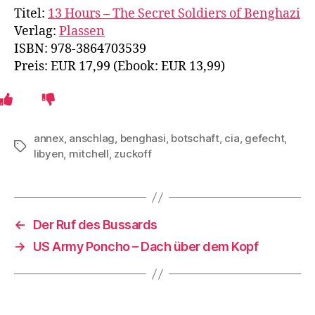
Titel:
13 Hours – The Secret Soldiers of Benghazi
Verlag:
Plassen
ISBN: 978-3864703539
Preis: EUR 17,99 (Ebook: EUR 13,99)
annex
,
anschlag
,
benghasi
,
botschaft
,
cia
,
gefecht
,
Schlagwörter
libyen
,
mitchell
,
zuckoff
←
Der Ruf des Bussards
→
US Army Poncho – Dach über dem Kopf