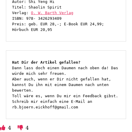
Autor: Shi Yeng Hi

Titel: Shaolin Spirit

Verlag: 
O. W. Barth Verlag
ISBN: 978- 3426293409

Preis: geb. EUR 28,-; E-Book EUR 24,99; 
Hörbuch EUR 20,95
Hat Dir der Artikel gefallen?
Dann lass doch einen Daumen nach oben da! Das 
würde mich sehr freuen.

Aber auch, wenn er Dir nicht gefallen hat, 
kannst Du ihn mit einem Daumen nach unten 
bewerten. 

Toll wäre es, wenn Du mir ein Feedback gibst. 
Schreib mir einfach eine E-Mail an 
rb.bjoern.eickhoff@gmail.com
4
4