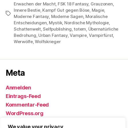
Erwachen der Macht
,
FSK 18 Fantasy
,
Grauzonen
,
Innere Bestie
,
Kampf Gut gegen Böse
,
Magie
,
Schlagwörter
Moderne Fantasy
,
Moderne Sagen
,
Moralische
Entscheidungen
,
Mystik
,
Nordische Mythologie
,
Schattenwelt
,
Selfpublishing
,
totem
,
Übernatürliche
Bedrohung
,
Urban Fantasy
,
Vampire
,
Vampirfürst
,
Werwölfe
,
Wolfskrieger
Meta
Anmelden
Eintrags-Feed
Kommentar-Feed
WordPress.org
We value your privacy