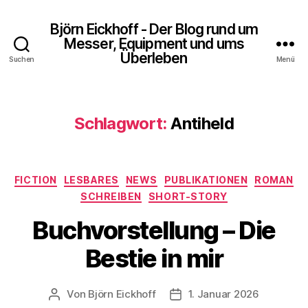
Björn Eickhoff - Der Blog rund um
Messer, Equipment und ums
Überleben
Suchen
Menü
Schlagwort:
Antiheld
Kategorien
FICTION
LESBARES
NEWS
PUBLIKATIONEN
ROMAN
SCHREIBEN
SHORT-STORY
Buchvorstellung – Die
Bestie in mir
Von
Björn Eickhoff
1. Januar 2026
Beitragsautor
Veröffentlichungsdatum