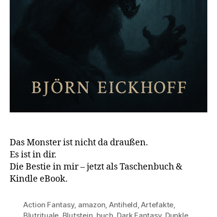
Das Monster ist nicht da draußen.
Es ist in dir.
Die Bestie in mir – jetzt als Taschenbuch &
Kindle eBook.
Action Fantasy
,
amazon
,
Antiheld
,
Artefakte
,
Blutrituale
,
Blutstein
,
buch
,
Dark Fantasy
,
Dunkle