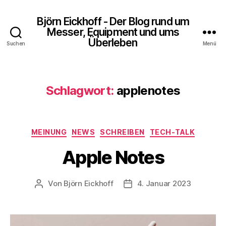
Björn Eickhoff - Der Blog rund um
Messer, Equipment und ums
Überleben
Suchen
Menü
Schlagwort:
applenotes
Kategorien
MEINUNG
NEWS
SCHREIBEN
TECH-TALK
Apple Notes
Von
Björn Eickhoff
4. Januar 2023
Beitragsautor
Veröffentlichungsdatum