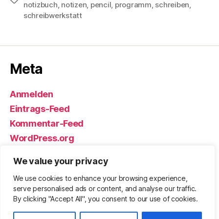
notizbuch
,
notizen
,
pencil
,
programm
,
schreiben
,
schreibwerkstatt
Meta
Anmelden
Eintrags-Feed
Kommentar-Feed
WordPress.org
We value your privacy
We use cookies to enhance your browsing experience,
© 2026
Björn Eickhoff – Der Blog
Nach oben
↑
serve personalised ads or content, and analyse our traffic.
rund um Messer, Equipment und ums
By clicking "Accept All", you consent to our use of cookies.
Überleben