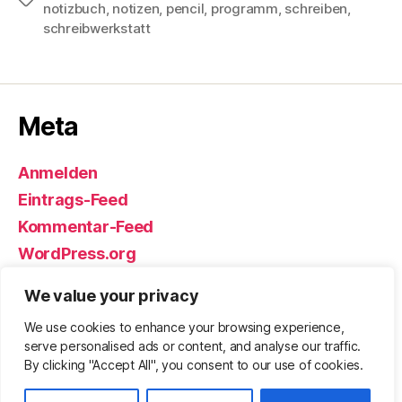
notizbuch
,
notizen
,
pencil
,
programm
,
schreiben
,
schreibwerkstatt
Meta
Anmelden
Eintrags-Feed
Kommentar-Feed
WordPress.org
We value your privacy
We use cookies to enhance your browsing experience,
© 2026
Björn Eickhoff – Der Blog
Nach oben
↑
serve personalised ads or content, and analyse our traffic.
rund um Messer, Equipment und ums
By clicking "Accept All", you consent to our use of cookies.
Überleben