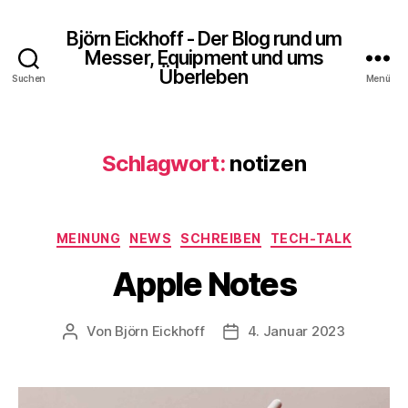
Björn Eickhoff - Der Blog rund um
Messer, Equipment und ums
Überleben
Suchen
Menü
Schlagwort:
notizen
Kategorien
MEINUNG
NEWS
SCHREIBEN
TECH-TALK
Apple Notes
Von
Björn Eickhoff
4. Januar 2023
Beitragsautor
Veröffentlichungsdatum