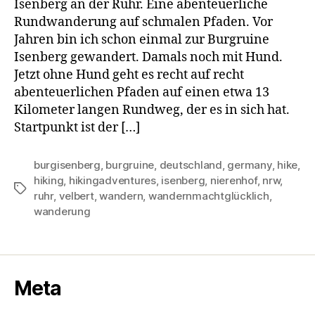
Isenberg an der Ruhr. Eine abenteuerliche
Rundwanderung auf schmalen Pfaden. Vor
Jahren bin ich schon einmal zur Burgruine
Isenberg gewandert. Damals noch mit Hund.
Jetzt ohne Hund geht es recht auf recht
abenteuerlichen Pfaden auf einen etwa 13
Kilometer langen Rundweg, der es in sich hat.
Startpunkt ist der […]
burgisenberg
,
burgruine
,
deutschland
,
germany
,
hike
,
hiking
,
hikingadventures
,
isenberg
,
nierenhof
,
nrw
,
Schlagwörter
ruhr
,
velbert
,
wandern
,
wandernmachtglücklich
,
wanderung
Meta