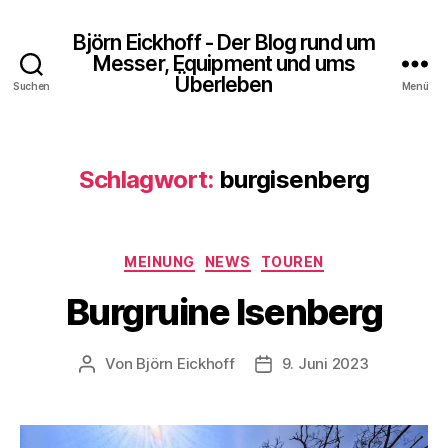
Björn Eickhoff - Der Blog rund um
Messer, Equipment und ums
Überleben
Suchen
Menü
Schlagwort:
burgisenberg
Kategorien
MEINUNG
NEWS
TOUREN
Burgruine Isenberg
Von
Björn Eickhoff
9. Juni 2023
Beitragsautor
Veröffentlichungsdatum