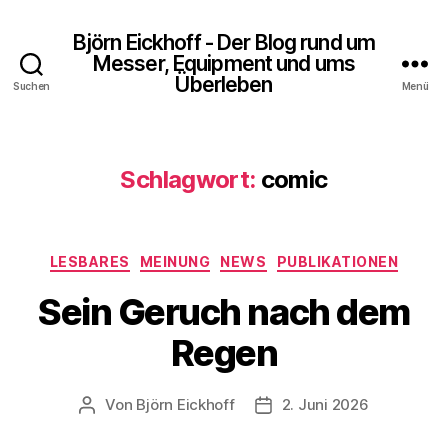
Björn Eickhoff - Der Blog rund um
Messer, Equipment und ums
Überleben
Suchen
Menü
Schlagwort:
comic
Kategorien
LESBARES
MEINUNG
NEWS
PUBLIKATIONEN
Sein Geruch nach dem
Regen
Von
Björn Eickhoff
2. Juni 2026
Beitragsautor
Veröffentlichungsdatum