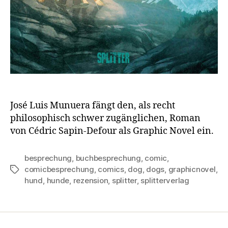
José Luis Munuera fängt den, als recht
philosophisch schwer zugänglichen, Roman
von Cédric Sapin-Defour als Graphic Novel ein.
besprechung
,
buchbesprechung
,
comic
,
comicbesprechung
,
comics
,
dog
,
dogs
,
graphicnovel
,
Schlagwörter
hund
,
hunde
,
rezension
,
splitter
,
splitterverlag