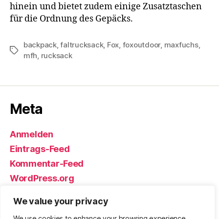
hinein und bietet zudem einige Zusatztaschen
für die Ordnung des Gepäcks.
backpack
,
faltrucksack
,
Fox
,
foxoutdoor
,
maxfuchs
,
Schlagwörter
mfh
,
rucksack
Meta
Anmelden
Eintrags-Feed
Kommentar-Feed
WordPress.org
We value your privacy
We use cookies to enhance your browsing experience,