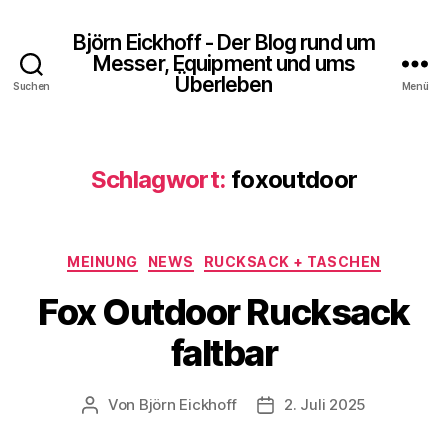
Björn Eickhoff - Der Blog rund um
Messer, Equipment und ums
Überleben
Suchen
Menü
Schlagwort:
foxoutdoor
Kategorien
MEINUNG
NEWS
RUCKSACK + TASCHEN
Fox Outdoor Rucksack
faltbar
Von
Björn Eickhoff
2. Juli 2025
Beitragsautor
Veröffentlichungsdatum