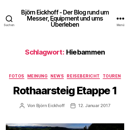
Björn Eickhoff - Der Blog rund um
Messer, Equipment und ums
Überleben
Suchen
Menü
Schlagwort:
Hiebammen
Kategorien
FOTOS
MEINUNG
NEWS
REISEBERICHT
TOUREN
Rothaarsteig Etappe 1
Von
Björn Eickhoff
12. Januar 2017
Beitragsautor
Veröffentlichungsdatum