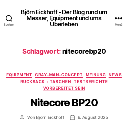
Björn Eickhoff - Der Blog rund um
Messer, Equipment und ums
Überleben
Suchen
Menü
Schlagwort:
nitecorebp20
Kategorien
EQUIPMENT
GRAY-MAN-CONCEPT
MEINUNG
NEWS
RUCKSACK + TASCHEN
TESTBERICHTE
VORBEREITET SEIN
Nitecore BP20
Von
Björn Eickhoff
9. August 2025
Beitragsautor
Veröffentlichungsdatum