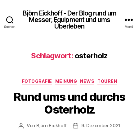
Björn Eickhoff - Der Blog rund um
Messer, Equipment und ums
Überleben
Suchen
Menü
Schlagwort:
osterholz
Kategorien
FOTOGRAFIE
MEINUNG
NEWS
TOUREN
Rund ums und durchs
Osterholz
Von
Björn Eickhoff
9. Dezember 2021
Beitragsautor
Veröffentlichungsdatum