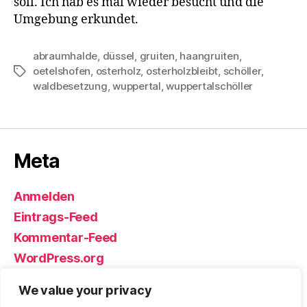
soll. Ich hab es mal wieder besucht und die
Umgebung erkundet.
abraumhalde
,
düssel
,
gruiten
,
haangruiten
,
oetelshofen
,
osterholz
,
osterholzbleibt
,
schöller
,
Schlagwörter
waldbesetzung
,
wuppertal
,
wuppertalschöller
Meta
Anmelden
Eintrags-Feed
Kommentar-Feed
WordPress.org
We value your privacy