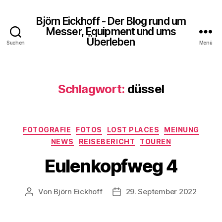
Björn Eickhoff - Der Blog rund um
Messer, Equipment und ums
Überleben
Suchen
Menü
Schlagwort:
düssel
Kategorien
FOTOGRAFIE
FOTOS
LOST PLACES
MEINUNG
NEWS
REISEBERICHT
TOUREN
Eulenkopfweg 4
Von
Björn Eickhoff
29. September 2022
Beitragsautor
Veröffentlichungsdatum