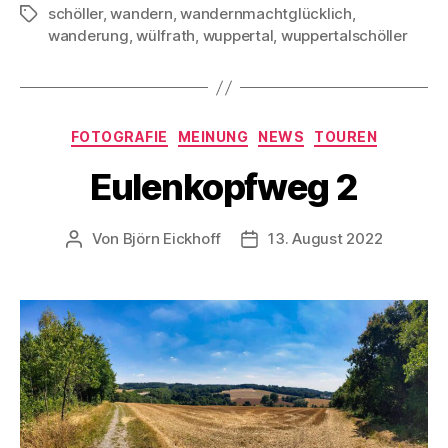
schöller
,
wandern
,
wandernmachtglücklich
,
Schlagwörter
wanderung
,
wülfrath
,
wuppertal
,
wuppertalschöller
Kategorien
FOTOGRAFIE
MEINUNG
NEWS
TOUREN
Eulenkopfweg 2
Von
Björn Eickhoff
13. August 2022
Beitragsautor
Veröffentlichungsdatum