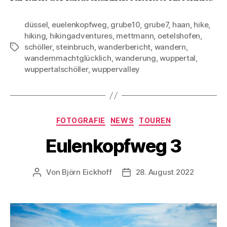
düssel
,
euelenkopfweg
,
grube10
,
grube7
,
haan
,
hike
,
hiking
,
hikingadventures
,
mettmann
,
oetelshofen
,
schöller
,
steinbruch
,
wanderbericht
,
wandern
,
Schlagwörter
wandernmachtglücklich
,
wanderung
,
wuppertal
,
wuppertalschöller
,
wuppervalley
Kategorien
FOTOGRAFIE
NEWS
TOUREN
Eulenkopfweg 3
Von
Björn Eickhoff
28. August 2022
Beitragsautor
Veröffentlichungsdatum