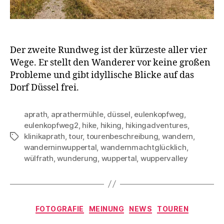
Der zweite Rundweg ist der kürzeste aller vier
Wege. Er stellt den Wanderer vor keine großen
Probleme und gibt idyllische Blicke auf das
Dorf Düssel frei.
aprath
,
aprathermühle
,
düssel
,
eulenkopfweg
,
eulenkopfweg2
,
hike
,
hiking
,
hikingadventures
,
klinikaprath
,
tour
,
tourenbeschreibung
,
wandern
,
Schlagwörter
wanderninwuppertal
,
wandernmachtglücklich
,
wülfrath
,
wunderung
,
wuppertal
,
wuppervalley
Kategorien
FOTOGRAFIE
MEINUNG
NEWS
TOUREN