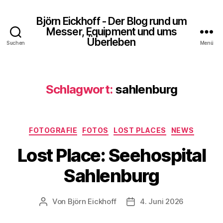
Björn Eickhoff - Der Blog rund um
Messer, Equipment und ums
Überleben
Suchen
Menü
Schlagwort:
sahlenburg
Kategorien
FOTOGRAFIE
FOTOS
LOST PLACES
NEWS
Lost Place: Seehospital
Sahlenburg
Von
Björn Eickhoff
4. Juni 2026
Beitragsautor
Veröffentlichungsdatum