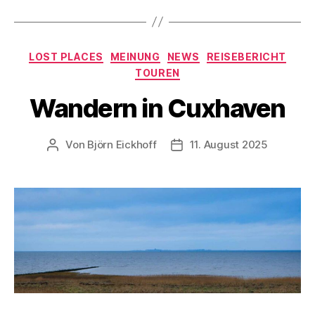
Kategorien
LOST PLACES
MEINUNG
NEWS
REISEBERICHT
TOUREN
Wandern in Cuxhaven
Von
Björn Eickhoff
11. August 2025
Beitragsautor
Veröffentlichungsdatum