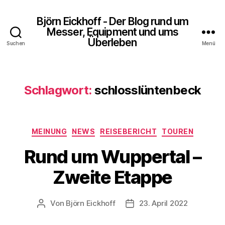
Björn Eickhoff - Der Blog rund um
Messer, Equipment und ums
Überleben
Suchen
Menü
Schlagwort:
schlosslüntenbeck
Kategorien
MEINUNG
NEWS
REISEBERICHT
TOUREN
Rund um Wuppertal –
Zweite Etappe
Von
Björn Eickhoff
23. April 2022
Beitragsautor
Veröffentlichungsdatum