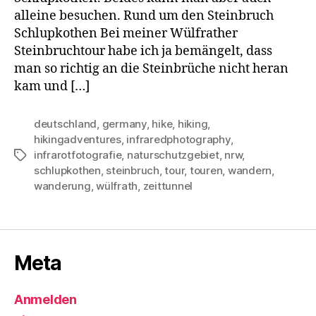
alleine besuchen. Rund um den Steinbruch
Schlupkothen Bei meiner Wülfrather
Steinbruchtour habe ich ja bemängelt, dass
man so richtig an die Steinbrüche nicht heran
kam und […]
deutschland
,
germany
,
hike
,
hiking
,
hikingadventures
,
infraredphotography
,
infrarotfotografie
,
naturschutzgebiet
,
nrw
,
Schlagwörter
schlupkothen
,
steinbruch
,
tour
,
touren
,
wandern
,
wanderung
,
wülfrath
,
zeittunnel
Meta
Anmelden