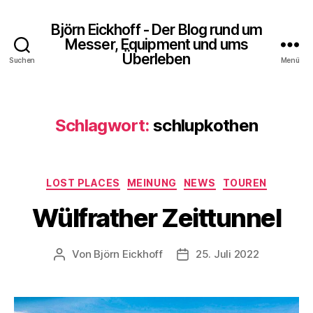
Björn Eickhoff - Der Blog rund um
Messer, Equipment und ums
Überleben
Suchen
Menü
Schlagwort:
schlupkothen
Kategorien
LOST PLACES
MEINUNG
NEWS
TOUREN
Wülfrather Zeittunnel
Von
Björn Eickhoff
25. Juli 2022
Beitragsautor
Veröffentlichungsdatum