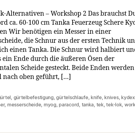
k-Alternativen – Workshop 2 Das brauchst D
rd ca. 60-100 cm Tanka Feuerzeug Schere Ky
en Wir benötigen ein Messer in einer
cheide, die Schnur aus der ersten Technik u
ich einen Tanka. Die Schnur wird halbiert un
s ein Ende durch die äußeren Ösen der
ntalen Scheide gesteckt. Beide Enden werden
 nach oben geführt, […]
ürtel
,
gürtelbefestigung
,
gürtelschlaufe
,
knife
,
knives
,
kydex
rter
er
,
messerscheide
,
myog
,
paracord
,
tanka
,
tek
,
tek-lok
,
wor