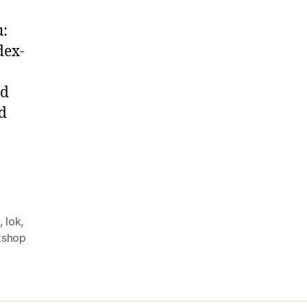
u:
dex-
nd
d
,
lok
,
kshop