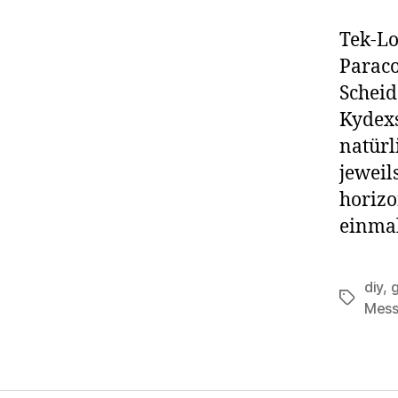
Tek-Lo
Paraco
Scheid
Kydexs
natürl
jeweil
horizo
einmal
diy
,
g
Schlagwö
Mess