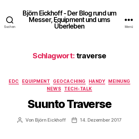
Björn Eickhoff - Der Blog rund um
Messer, Equipment und ums
Überleben
Suchen
Menü
Schlagwort:
traverse
Kategorien
EDC
EQUIPMENT
GEOCACHING
HANDY
MEINUNG
NEWS
TECH-TALK
Suunto Traverse
Von
Björn Eickhoff
14. Dezember 2017
Beitragsautor
Veröffentlichungsdatum