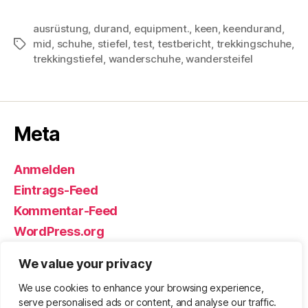
ausrüstung
,
durand
,
equipment.
,
keen
,
keendurand
,
mid
,
schuhe
,
stiefel
,
test
,
testbericht
,
trekkingschuhe
,
Schlagwörter
trekkingstiefel
,
wanderschuhe
,
wandersteifel
Meta
Anmelden
Eintrags-Feed
Kommentar-Feed
WordPress.org
We value your privacy
We use cookies to enhance your browsing experience,
© 2026
Björn Eickhoff – Der Blog
Nach oben
↑
serve personalised ads or content, and analyse our traffic.