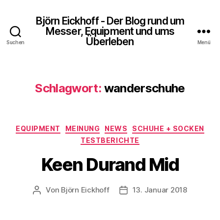
Björn Eickhoff - Der Blog rund um
Messer, Equipment und ums
Überleben
Suchen
Menü
Schlagwort:
wanderschuhe
Kategorien
EQUIPMENT
MEINUNG
NEWS
SCHUHE + SOCKEN
TESTBERICHTE
Keen Durand Mid
Von
Björn Eickhoff
13. Januar 2018
Beitragsautor
Veröffentlichungsdatum