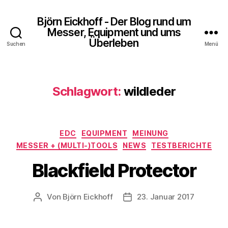
Björn Eickhoff - Der Blog rund um
Messer, Equipment und ums
Überleben
Suchen
Menü
Schlagwort:
wildleder
Kategorien
EDC
EQUIPMENT
MEINUNG
MESSER + (MULTI-)TOOLS
NEWS
TESTBERICHTE
Blackfield Protector
Von
Björn Eickhoff
23. Januar 2017
Beitragsautor
Veröffentlichungsdatum