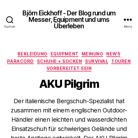
Björn Eickhoff - Der Blog rund um
Messer, Equipment und ums
Überleben
Suchen
Menü
Kategorien
BEKLEIDUNG
EQUIPMENT
MEINUNG
NEWS
PARACORD
SCHUHE + SOCKEN
SURVIVAL
TOUREN
VORBEREITET SEIN
AKU Pilgrim
Der italienische Bergschuh-Spezialist hat
zusammen mit einem englischen Outdoor-
Händler einen leichten und wasserdichten
Einsatzschuh für schwieriges Gelände und
harte Anstiege entwickelt. Der AKU Pilgrim