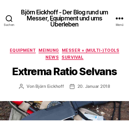
Björn Eickhoff - Der Blog rund um
Messer, Equipment und ums
Überleben
Suchen
Menü
Kategorien
EQUIPMENT
MEINUNG
MESSER + (MULTI-)TOOLS
NEWS
SURVIVAL
Extrema Ratio Selvans
Von
Björn Eickhoff
20. Januar 2018
Beitragsautor
Veröffentlichungsdatum