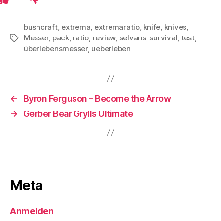
bushcraft
,
extrema
,
extremaratio
,
knife
,
knives
,
Messer
,
pack
,
ratio
,
review
,
selvans
,
survival
,
test
,
Schlagwörter
überlebensmesser
,
ueberleben
←
Byron Ferguson – Become the Arrow
→
Gerber Bear Grylls Ultimate
Meta
Anmelden