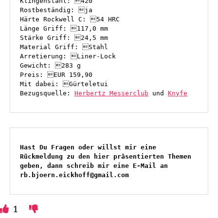
Klingenstahl: 420

Rostbeständig: ja

Härte Rockwell C: 54 HRC

Länge Griff: 117,0 mm

Stärke Griff: 24,5 mm

Material Griff: Stahl 

Arretierung: Liner-Lock

Gewicht: 283 g

Preis: EUR 159,90

Mit dabei: Gürteletui

Bezugsquelle: 
Herbertz Messerclub
 und 
Knyfe
Hast Du Fragen oder willst mir eine 
Rückmeldung zu den hier präsentierten Themen 
geben, dann schreib mir eine E-Mail an 
rb.bjoern.eickhoff@gmail.com
1