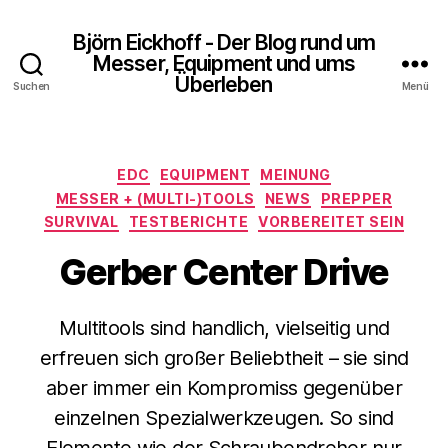
Björn Eickhoff - Der Blog rund um
Messer, Equipment und ums
Überleben
Suchen
Menü
Kategorien
EDC
EQUIPMENT
MEINUNG
MESSER + (MULTI-)TOOLS
NEWS
PREPPER
SURVIVAL
TESTBERICHTE
VORBEREITET SEIN
Gerber Center Drive
Multitools sind handlich, vielseitig und
erfreuen sich großer Beliebtheit – sie sind
aber immer ein Kompromiss gegenüber
einzelnen Spezialwerkzeugen. So sind
Elemente wie der Schraubendreher nur