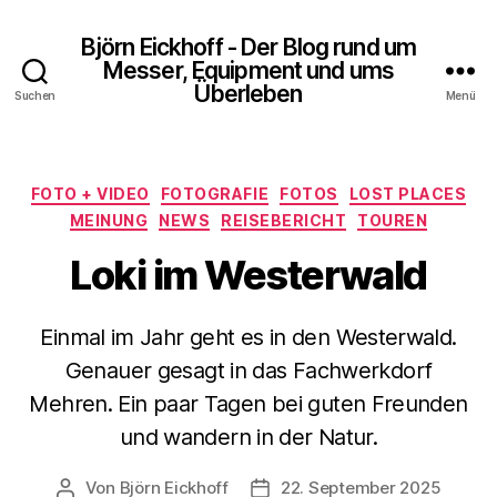
Björn Eickhoff - Der Blog rund um
Messer, Equipment und ums
Überleben
Suchen
Menü
Kategorien
FOTO + VIDEO
FOTOGRAFIE
FOTOS
LOST PLACES
MEINUNG
NEWS
REISEBERICHT
TOUREN
Loki im Westerwald
Einmal im Jahr geht es in den Westerwald.
Genauer gesagt in das Fachwerkdorf
Mehren. Ein paar Tagen bei guten Freunden
und wandern in der Natur.
Von
Björn Eickhoff
22. September 2025
Beitragsautor
Veröffentlichungsdatum