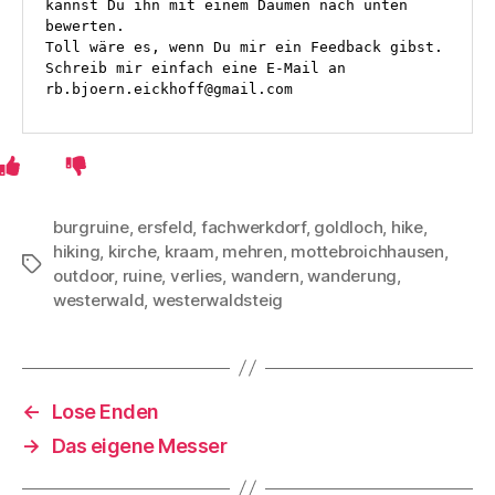
kannst Du ihn mit einem Daumen nach unten 
bewerten. 
Toll wäre es, wenn Du mir ein Feedback gibst. 
Schreib mir einfach eine E-Mail an 
rb.bjoern.eickhoff@gmail.com
burgruine
,
ersfeld
,
fachwerkdorf
,
goldloch
,
hike
,
hiking
,
kirche
,
kraam
,
mehren
,
mottebroichhausen
,
Schlagwörter
outdoor
,
ruine
,
verlies
,
wandern
,
wanderung
,
westerwald
,
westerwaldsteig
←
Lose Enden
→
Das eigene Messer