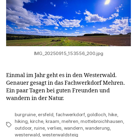
IMG_20250915_153556_200.jpg
Einmal im Jahr geht es in den Westerwald.
Genauer gesagt in das Fachwerkdorf Mehren.
Ein paar Tagen bei guten Freunden und
wandern in der Natur.
burgruine
,
ersfeld
,
fachwerkdorf
,
goldloch
,
hike
,
hiking
,
kirche
,
kraam
,
mehren
,
mottebroichhausen
,
Schlagwörter
outdoor
,
ruine
,
verlies
,
wandern
,
wanderung
,
westerwald
,
westerwaldsteig