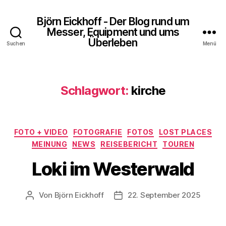
Björn Eickhoff - Der Blog rund um
Messer, Equipment und ums
Überleben
Suchen
Menü
Schlagwort:
kirche
Kategorien
FOTO + VIDEO
FOTOGRAFIE
FOTOS
LOST PLACES
MEINUNG
NEWS
REISEBERICHT
TOUREN
Loki im Westerwald
Von
Björn Eickhoff
22. September 2025
Beitragsautor
Veröffentlichungsdatum