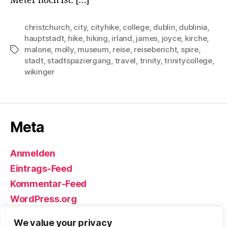
Meter hoch ist. […]
christchurch
,
city
,
cityhike
,
college
,
dublin
,
dublinia
,
hauptstadt
,
hike
,
hiking
,
irland
,
james
,
joyce
,
kirche
,
malone
,
molly
,
museum
,
reise
,
reisebericht
,
spire
,
Schlagwörter
stadt
,
stadtspaziergang
,
travel
,
trinity
,
trinitycollege
,
wikinger
Meta
Anmelden
Eintrags-Feed
Kommentar-Feed
WordPress.org
We value your privacy