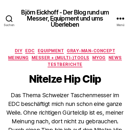
Björn Eickhoff - Der Blog rund um
Messer, Equipment und ums
Überleben
Suchen
Menü
Kategorien
DIY
EDC
EQUIPMENT
GRAY-MAN-CONCEPT
MEINUNG
MESSER + (MULTI-)TOOLS
MYOG
NEWS
TESTBERICHTE
NiteIze Hip Clip
Das Thema Schweizer Taschenmesser im
EDC beschäftigt mich nun schon eine ganze
Weile. Ohne richtigen Gürtelclip ist es, meiner
Meinung nach, dort nicht zu gebrauchen.
Durch einen Tipp bin ich auf den NiteIze Hip