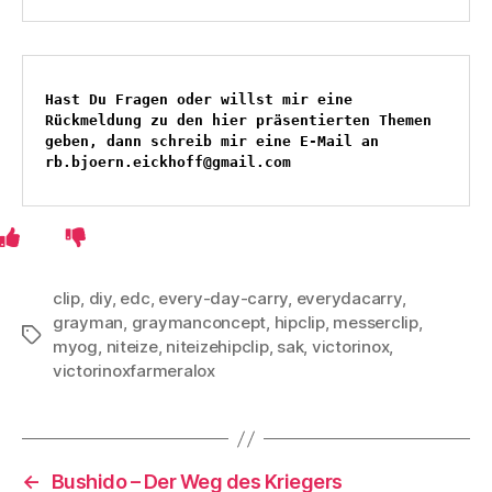
Hast Du Fragen oder willst mir eine 
Rückmeldung zu den hier präsentierten Themen 
geben, dann schreib mir eine E-Mail an 
rb.bjoern.eickhoff@gmail.com
clip
,
diy
,
edc
,
every-day-carry
,
everydacarry
,
grayman
,
graymanconcept
,
hipclip
,
messerclip
,
Schlagwörter
myog
,
niteize
,
niteizehipclip
,
sak
,
victorinox
,
victorinoxfarmeralox
←
Bushido – Der Weg des Kriegers