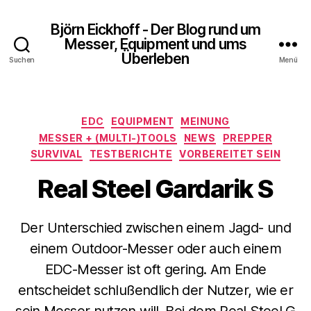
Björn Eickhoff - Der Blog rund um
Messer, Equipment und ums
Überleben
Suchen
Menü
Kategorien
EDC
EQUIPMENT
MEINUNG
MESSER + (MULTI-)TOOLS
NEWS
PREPPER
SURVIVAL
TESTBERICHTE
VORBEREITET SEIN
Real Steel Gardarik S
Der Unterschied zwischen einem Jagd- und
einem Outdoor-Messer oder auch einem
EDC-Messer ist oft gering. Am Ende
entscheidet schlußendlich der Nutzer, wie er
sein Messer nutzen will. Bei dem Real Steel G