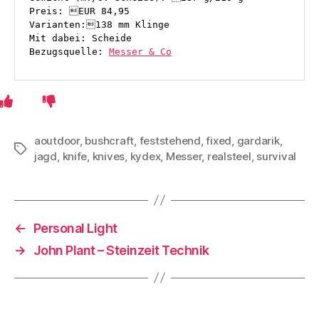
Preis: EUR 84,95
Varianten:138 mm Klinge
Mit dabei: Scheide
Bezugsquelle: 
Messer & Co
aoutdoor
,
bushcraft
,
feststehend
,
fixed
,
gardarik
,
Schlagwörter
jagd
,
knife
,
knives
,
kydex
,
Messer
,
realsteel
,
survival
←
Personal Light
→
John Plant – Steinzeit Technik