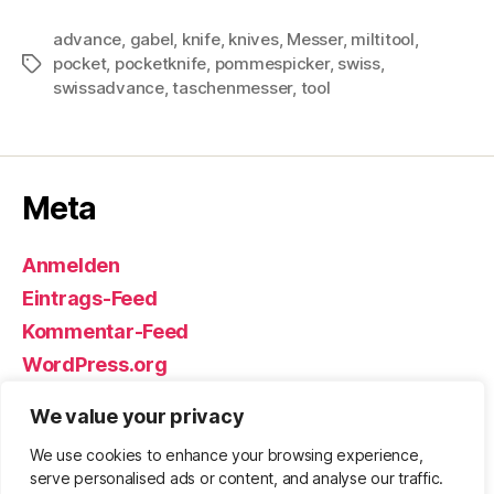
advance
,
gabel
,
knife
,
knives
,
Messer
,
miltitool
,
pocket
,
pocketknife
,
pommespicker
,
swiss
,
Schlagwörter
swissadvance
,
taschenmesser
,
tool
Meta
Anmelden
Eintrags-Feed
Kommentar-Feed
WordPress.org
We value your privacy
We use cookies to enhance your browsing experience,
© 2026
Björn Eickhoff – Der Blog
Nach oben
↑
serve personalised ads or content, and analyse our traffic.
rund um Messer, Equipment und ums