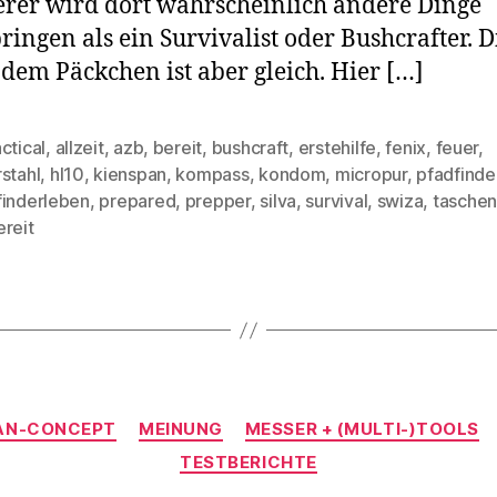
er wird dort wahrscheinlich andere Dinge
ringen als ein Survivalist oder Bushcrafter. D
 dem Päckchen ist aber gleich. Hier […]
ctical
,
allzeit
,
azb
,
bereit
,
bushcraft
,
erstehilfe
,
fenix
,
feuer
,
stahl
,
hl10
,
kienspan
,
kompass
,
kondom
,
micropur
,
pfadfinde
rter
finderleben
,
prepared
,
prepper
,
silva
,
survival
,
swiza
,
tasche
ereit
Kategorien
AN-CONCEPT
MEINUNG
MESSER + (MULTI-)TOOLS
TESTBERICHTE