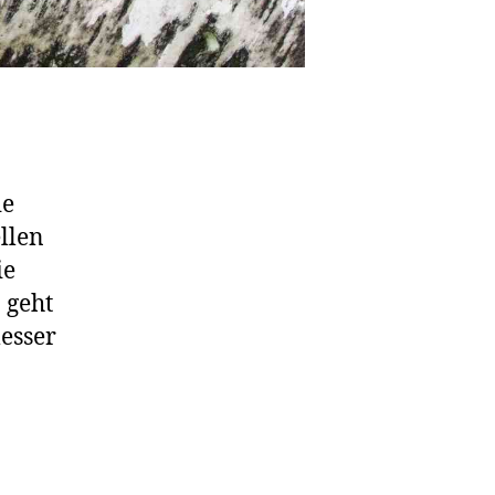
ie
llen
ie
 geht
esser