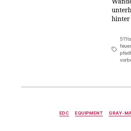
Wander
unterb
hinter
511ta
feuer
Schlagwö
pfad
vorb
EDC
EQUIPMENT
GRAY-M