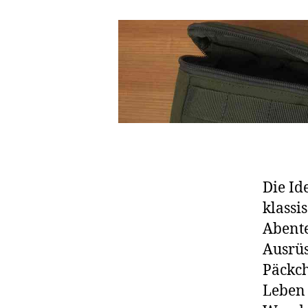
Die Id
klassi
Abente
Ausrüs
Päckch
Leben 