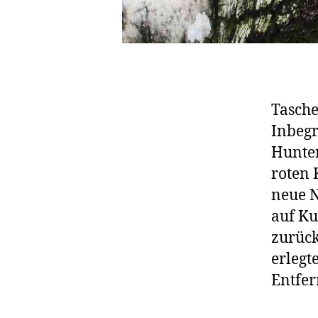
Tasche
Inbegr
Hunter
roten 
neue N
auf K
zurück
erlegt
Entfer