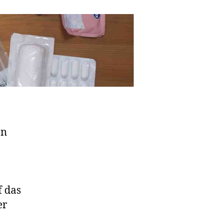
en
f das
er