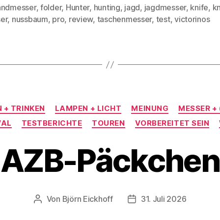
andmesser
,
folder
,
Hunter
,
hunting
,
jagd
,
jagdmesser
,
knife
,
k
rter
er
,
nussbaum
,
pro
,
review
,
taschenmesser
,
test
,
victorinos
Kategorien
 + TRINKEN
LAMPEN + LICHT
MEINUNG
MESSER +
VAL
TESTBERICHTE
TOUREN
VORBEREITET SEIN
AZB-Päckchen
Von
Björn Eickhoff
31. Juli 2026
Beitragsautor
Veröffentlichungsdatum