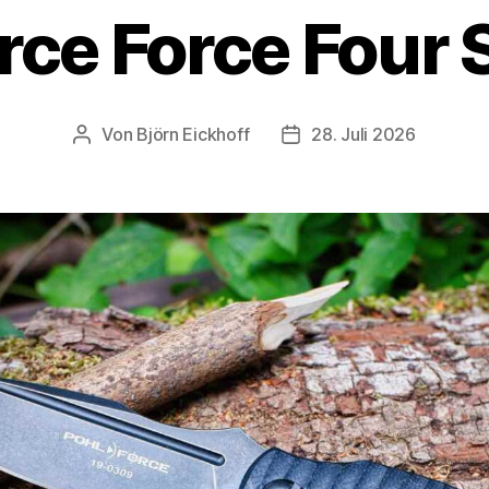
rce Force Four 
Von
Björn Eickhoff
28. Juli 2026
Beitragsautor
Veröffentlichungsdatum