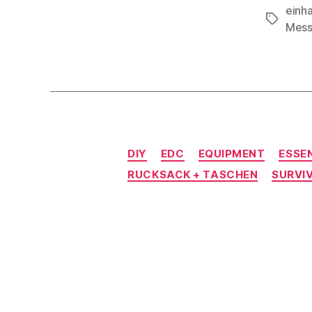
einh
Schlagwö
Mess
DIY
EDC
EQUIPMENT
ESSEN
RUCKSACK + TASCHEN
SURVI