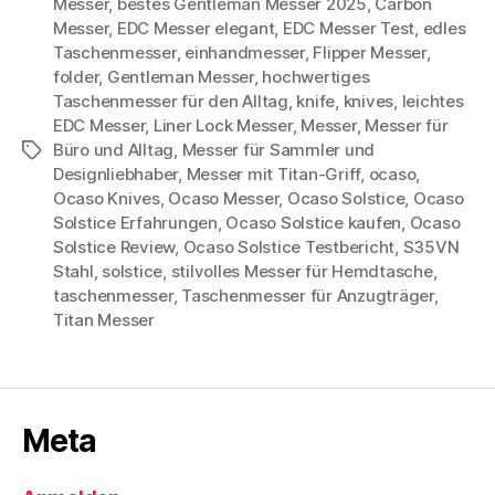
Messer
,
bestes Gentleman Messer 2025
,
Carbon
Messer
,
EDC Messer elegant
,
EDC Messer Test
,
edles
Taschenmesser
,
einhandmesser
,
Flipper Messer
,
folder
,
Gentleman Messer
,
hochwertiges
Taschenmesser für den Alltag
,
knife
,
knives
,
leichtes
EDC Messer
,
Liner Lock Messer
,
Messer
,
Messer für
Büro und Alltag
,
Messer für Sammler und
Schlagwörter
Designliebhaber
,
Messer mit Titan-Griff
,
ocaso
,
Ocaso Knives
,
Ocaso Messer
,
Ocaso Solstice
,
Ocaso
Solstice Erfahrungen
,
Ocaso Solstice kaufen
,
Ocaso
Solstice Review
,
Ocaso Solstice Testbericht
,
S35VN
Stahl
,
solstice
,
stilvolles Messer für Hemdtasche
,
taschenmesser
,
Taschenmesser für Anzugträger
,
Titan Messer
Meta