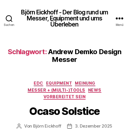
Björn Eickhoff - Der Blog rund um
Messer, Equipment und ums
Überleben
Suchen
Menü
Schlagwort:
Andrew Demko Design
Messer
Kategorien
EDC
EQUIPMENT
MEINUNG
MESSER + (MULTI-)TOOLS
NEWS
VORBEREITET SEIN
Ocaso Solstice
Von
Björn Eickhoff
3. Dezember 2025
Beitragsautor
Veröffentlichungsdatum