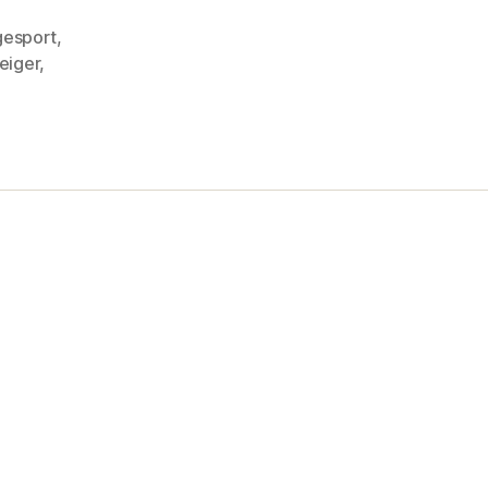
esport
,
eiger
,