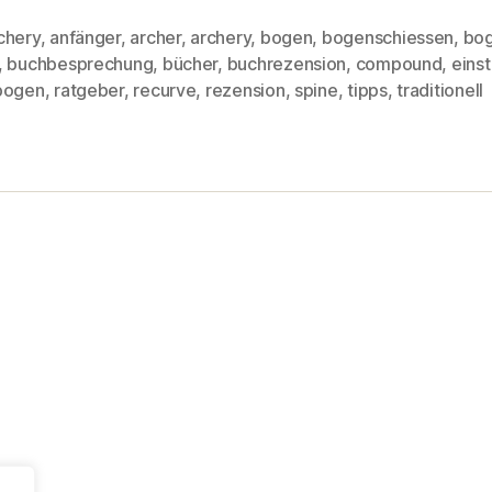
chery
,
anfänger
,
archer
,
archery
,
bogen
,
bogenschiessen
,
bog
,
buchbesprechung
,
bücher
,
buchrezension
,
compound
,
einst
rter
bogen
,
ratgeber
,
recurve
,
rezension
,
spine
,
tipps
,
traditionell