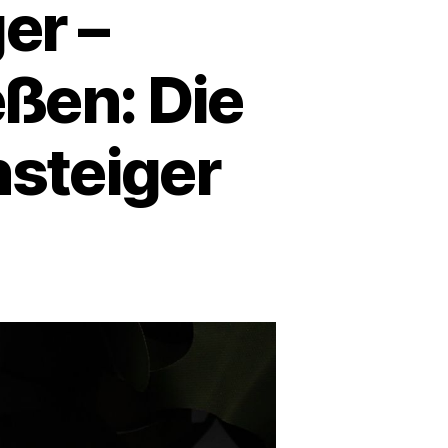
er –
eßen: Die
nsteiger