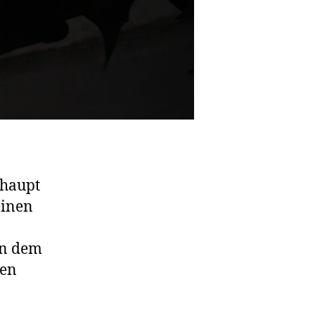
rhaupt
einen
in dem
ben