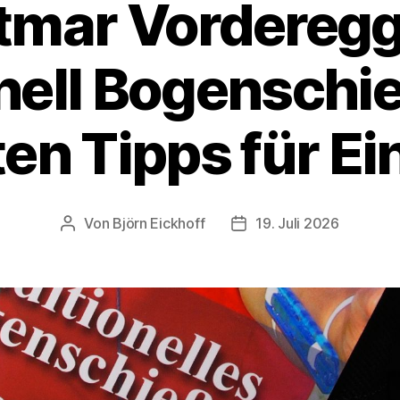
tmar Vorderegg
nell Bogenschi
en Tipps für Ei
Von
Björn Eickhoff
19. Juli 2026
Beitragsautor
Veröffentlichungsdatum