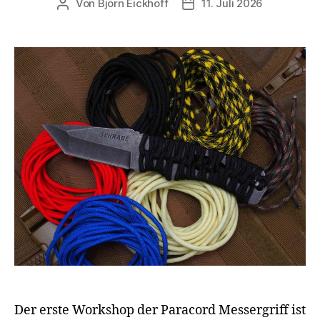
Von
Björn Eickhoff
11. Juli 2026
Beitragsautor
Veröffentlichungsdatum
Der erste Workshop der Paracord Messergriff ist