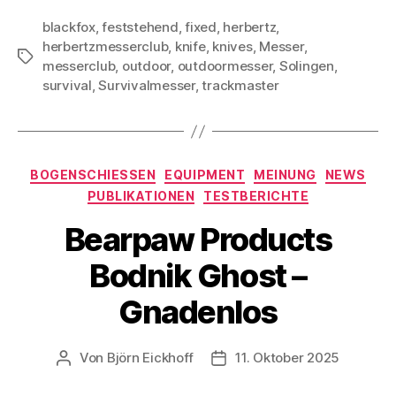
blackfox
,
feststehend
,
fixed
,
herbertz
,
herbertzmesserclub
,
knife
,
knives
,
Messer
,
Schlagwörter
messerclub
,
outdoor
,
outdoormesser
,
Solingen
,
survival
,
Survivalmesser
,
trackmaster
Kategorien
BOGENSCHIESSEN
EQUIPMENT
MEINUNG
NEWS
PUBLIKATIONEN
TESTBERICHTE
Bearpaw Products
Bodnik Ghost –
Gnadenlos
Von
Björn Eickhoff
11. Oktober 2025
Beitragsautor
Veröffentlichungsdatum