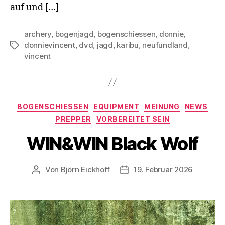
auf und […]
archery
,
bogenjagd
,
bogenschiessen
,
donnie
,
donnievincent
,
dvd
,
jagd
,
karibu
,
neufundland
,
Schlagwörter
vincent
Kategorien
BOGENSCHIESSEN
EQUIPMENT
MEINUNG
NEWS
PREPPER
VORBEREITET SEIN
WIN&WIN Black Wolf
Von
Björn Eickhoff
19. Februar 2026
Beitragsautor
Veröffentlichungsdatum