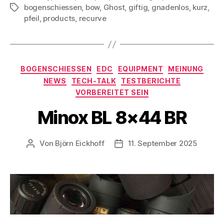
bogenschiessen
,
bow
,
Ghost
,
giftig
,
gnadenlos
,
kurz
,
Schlagwörter
pfeil
,
products
,
recurve
Kategorien
BOGENSCHIESSEN
EDC
EQUIPMENT
MEINUNG
NEWS
TECH-TALK
TESTBERICHTE
VORBEREITET SEIN
Minox BL 8×44 BR
Von
Björn Eickhoff
11. September 2025
Beitragsautor
Veröffentlichungsdatum