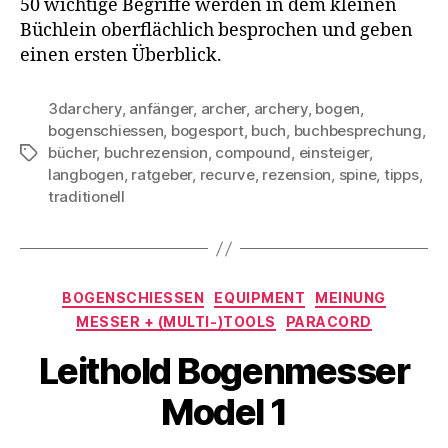
50 wichtige Begriffe werden in dem kleinen
Büchlein oberflächlich besprochen und geben
einen ersten Überblick.
3darchery
,
anfänger
,
archer
,
archery
,
bogen
,
bogenschiessen
,
bogesport
,
buch
,
buchbesprechung
,
bücher
,
buchrezension
,
compound
,
einsteiger
,
Schlagwörter
langbogen
,
ratgeber
,
recurve
,
rezension
,
spine
,
tipps
,
traditionell
Kategorien
BOGENSCHIESSEN
EQUIPMENT
MEINUNG
MESSER + (MULTI-)TOOLS
PARACORD
Leithold Bogenmesser
Model 1