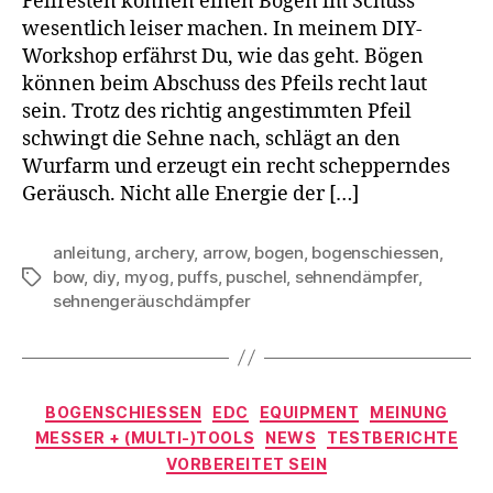
Fellresten können einen Bogen im Schuss
wesentlich leiser machen. In meinem DIY-
Workshop erfährst Du, wie das geht. Bögen
können beim Abschuss des Pfeils recht laut
sein. Trotz des richtig angestimmten Pfeil
schwingt die Sehne nach, schlägt an den
Wurfarm und erzeugt ein recht schepperndes
Geräusch. Nicht alle Energie der […]
anleitung
,
archery
,
arrow
,
bogen
,
bogenschiessen
,
bow
,
diy
,
myog
,
puffs
,
puschel
,
sehnendämpfer
,
Schlagwörter
sehnengeräuschdämpfer
Kategorien
BOGENSCHIESSEN
EDC
EQUIPMENT
MEINUNG
MESSER + (MULTI-)TOOLS
NEWS
TESTBERICHTE
VORBEREITET SEIN