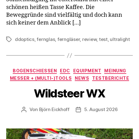
schönen heißen Tasse Kaffee. Die
Beweggründe sind vielfältig und doch kann
sich keiner dem Anblick […]
ddoptics
,
fernglas
,
ferngläser
,
review
,
test
,
ultralight
Schlagwörter
Kategorien
BOGENSCHIESSEN
EDC
EQUIPMENT
MEINUNG
MESSER + (MULTI-)TOOLS
NEWS
TESTBERICHTE
Wildsteer WX
Von
Björn Eickhoff
5. August 2026
Beitragsautor
Veröffentlichungsdatum