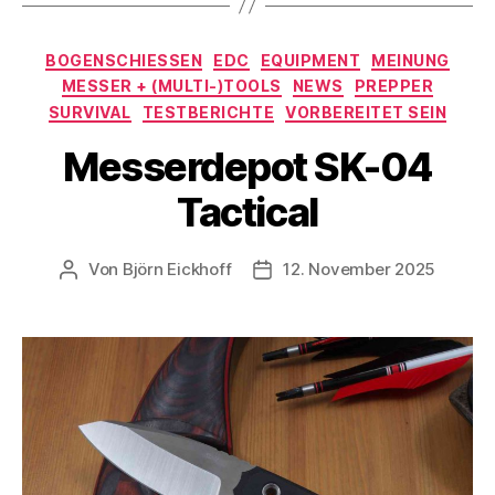
Kategorien
BOGENSCHIESSEN
EDC
EQUIPMENT
MEINUNG
MESSER + (MULTI-)TOOLS
NEWS
PREPPER
SURVIVAL
TESTBERICHTE
VORBEREITET SEIN
Messerdepot SK-04
Tactical
Von
Björn Eickhoff
12. November 2025
Beitragsautor
Veröffentlichungsdatum