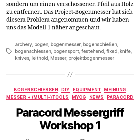
sondern um einen verschossenen Pfeil aus Holz
zu entfernen. Das Project-Bogenmesser hat sich
diesem Problem angenommen und wir haben
uns das Modell 1 näher angeschaut.
archery
,
bogen
,
bogenmesser
,
bogenschießen
,
bogenschiessen
,
bogensport
,
festehend
,
fixed
,
knife
,
Schlagwörter
knives
,
leithold
,
Messer
,
projektbogenmesser
Kategorien
BOGENSCHIESSEN
DIY
EQUIPMENT
MEINUNG
MESSER + (MULTI-)TOOLS
MYOG
NEWS
PARACORD
Paracord Messergriff
Workshop 1