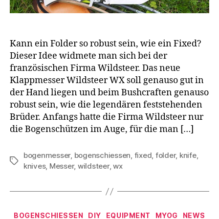
Kann ein Folder so robust sein, wie ein Fixed?
Dieser Idee widmete man sich bei der
französischen Firma Wildsteer. Das neue
Klappmesser Wildsteer WX soll genauso gut in
der Hand liegen und beim Bushcraften genauso
robust sein, wie die legendären feststehenden
Brüder. Anfangs hatte die Firma Wildsteer nur
die Bogenschützen im Auge, für die man […]
bogenmesser
,
bogenschiessen
,
fixed
,
folder
,
knife
,
Schlagwörter
knives
,
Messer
,
wildsteer
,
wx
Kategorien
BOGENSCHIESSEN
DIY
EQUIPMENT
MYOG
NEWS