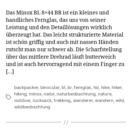
Das Minox BL 8×44 BR ist ein kleines und
handliches Fernglas, das uns von seiner
Leistung und den Detaillösungen wirklich
überzeugt hat. Das leicht strukturierte Material
ist schön griffig und auch mit nassen Händen
rutscht man nur schwer ab. Die Scharfstellung
über das mittlere Drehrad läuft butterweich
und ist auch hervorragend mit einem Finger zu
[…]
backpacker
,
binocular
,
bl
,
br
,
fernglas
,
hd
,
hike
,
hiker
,
hiking
,
minox
,
natur
,
naturbeobachtung
,
nature
,
Schlagwörter
outdoor
,
rucksack
,
trekking
,
wanderer
,
wandern
,
wild
,
wildbeobachtung