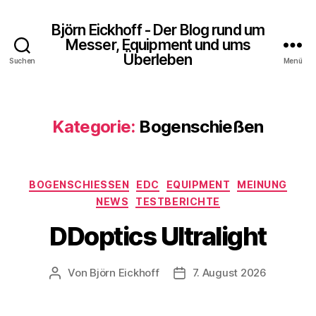
Björn Eickhoff - Der Blog rund um
Messer, Equipment und ums
Überleben
Suchen
Menü
Kategorie:
Bogenschießen
Kategorien
BOGENSCHIESSEN
EDC
EQUIPMENT
MEINUNG
NEWS
TESTBERICHTE
DDoptics Ultralight
Von
Björn Eickhoff
7. August 2026
Beitragsautor
Veröffentlichungsdatum