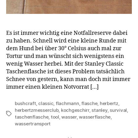
Es ist immer wichtig eine Notfallreserve dabei
zu haben. Schnell wird eine kleine Runde mit
dem Hund bei über 30° Celsius auch mal zur
Tortur und man wünscht sich wenigstens ein
wenig Wasser herbei. Mit der Stanley Classic
Taschenflasche ist dieses Problem tatsächlich
Schnee von gestern, kann man doch mit immer
immer einen kleinen Notvorrat […]
bushcraft
,
classic
,
flachmann
,
flasche
,
herbertz
,
herbertzmesserclub
,
kochgeschirr
,
stanley
,
survival
,
Schlagwörter
taschenflasche
,
tool
,
wasser
,
wasserflasche
,
wassertransport