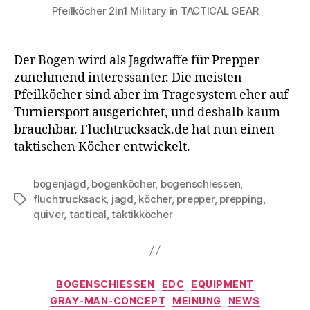
Pfeilköcher 2in1 Military in TACTICAL GEAR
Der Bogen wird als Jagdwaffe für Prepper
zunehmend interessanter. Die meisten
Pfeilköcher sind aber im Tragesystem eher auf
Turniersport ausgerichtet, und deshalb kaum
brauchbar. Fluchtrucksack.de hat nun einen
taktischen Köcher entwickelt.
bogenjagd
,
bogenköcher
,
bogenschiessen
,
fluchtrucksack
,
jagd
,
köcher
,
prepper
,
prepping
,
Schlagwörter
quiver
,
tactical
,
taktikköcher
Kategorien
BOGENSCHIESSEN
EDC
EQUIPMENT
GRAY-MAN-CONCEPT
MEINUNG
NEWS