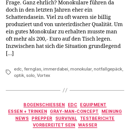
Frage. Ganz ehrlich? Monokulare führen da
doch in den letzten Jahren eher ein
Schattendasein. Viel zu oft waren sie billig
produziert und von unterirdischer Qualität. Um
ein gutes Monokular zu erhalten musste man
oft mehr als 200,- Euro auf den Tisch legen.
Inzwischen hat sich die Situation grundlegend
[…]
edc
,
fernglas
,
immerdabei
,
monokular
,
notfallgepäck
,
Schlagwörter
optik
,
solo
,
Vortex
Kategorien
BOGENSCHIESSEN
EDC
EQUIPMENT
ESSEN + TRINKEN
GRAY-MAN-CONCEPT
MEINUNG
NEWS
PREPPER
SURVIVAL
TESTBERICHTE
VORBEREITET SEIN
WASSER