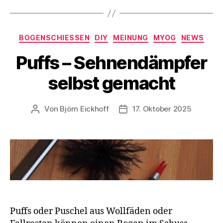
Kategorien
BOGENSCHIESSEN
DIY
MEINUNG
MYOG
NEWS
Puffs – Sehnendämpfer
selbst gemacht
Von
Björn Eickhoff
17. Oktober 2025
Beitragsautor
Veröffentlichungsdatum
Puffs oder Puschel aus Wollfäden oder