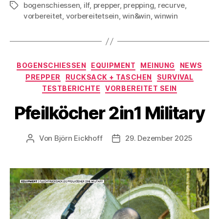
bogenschiessen
,
ilf
,
prepper
,
prepping
,
recurve
,
Schlagwörter
vorbereitet
,
vorbereitetsein
,
win&win
,
winwin
Kategorien
BOGENSCHIESSEN
EQUIPMENT
MEINUNG
NEWS
PREPPER
RUCKSACK + TASCHEN
SURVIVAL
TESTBERICHTE
VORBEREITET SEIN
Pfeilköcher 2in1 Military
Von
Björn Eickhoff
29. Dezember 2025
Beitragsautor
Veröffentlichungsdatum