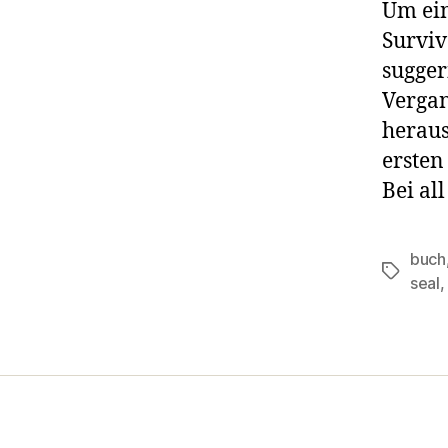
Um ein
Surviv
sugger
Vergan
heraus
ersten
Bei al
buch
Schlagwö
seal