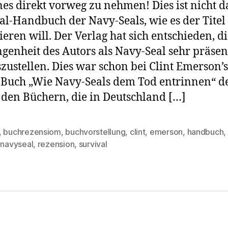
es direkt vorweg zu nehmen! Dies ist nicht d
al-Handbuch der Navy-Seals, wie es der Titel
ieren will. Der Verlag hat sich entschieden, d
genheit des Autors als Navy-Seal sehr präsen
zustellen. Dies war schon bei Clint Emerson’s
 Buch „Wie Navy-Seals dem Tod entrinnen“ de
l den Büchern, die in Deutschland […]
,
buchrezensiom
,
buchvorstellung
,
clint
,
emerson
,
handbuch
,
rter
,
navyseal
,
rezension
,
survival