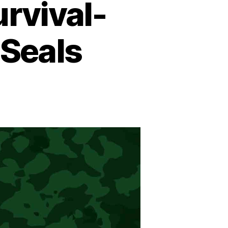
rvival-
Seals