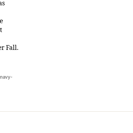
as
ie
t
r Fall.
navy-