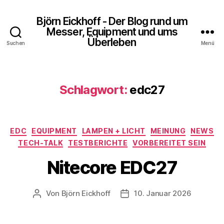
Björn Eickhoff - Der Blog rund um
Messer, Equipment und ums
Überleben
Suchen
Menü
Schlagwort:
edc27
Kategorien
EDC
EQUIPMENT
LAMPEN + LICHT
MEINUNG
NEWS
TECH-TALK
TESTBERICHTE
VORBEREITET SEIN
Nitecore EDC27
Von
Björn Eickhoff
10. Januar 2026
Beitragsautor
Veröffentlichungsdatum