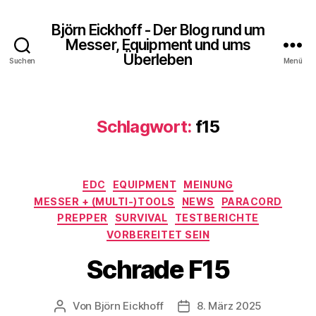
Björn Eickhoff - Der Blog rund um
Messer, Equipment und ums
Überleben
Suchen
Menü
Schlagwort:
f15
Kategorien
EDC
EQUIPMENT
MEINUNG
MESSER + (MULTI-)TOOLS
NEWS
PARACORD
PREPPER
SURVIVAL
TESTBERICHTE
VORBEREITET SEIN
Schrade F15
Von
Björn Eickhoff
8. März 2025
Beitragsautor
Veröffentlichungsdatum