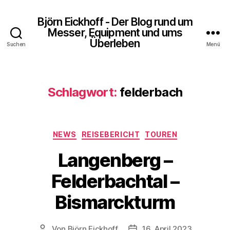
Björn Eickhoff - Der Blog rund um
Messer, Equipment und ums
Überleben
Suchen
Menü
Schlagwort:
felderbach
Kategorien
NEWS
REISEBERICHT
TOUREN
Langenberg –
Felderbachtal –
Bismarckturm
Von
Björn Eickhoff
16. April 2023
Beitragsautor
Veröffentlichungsdatum