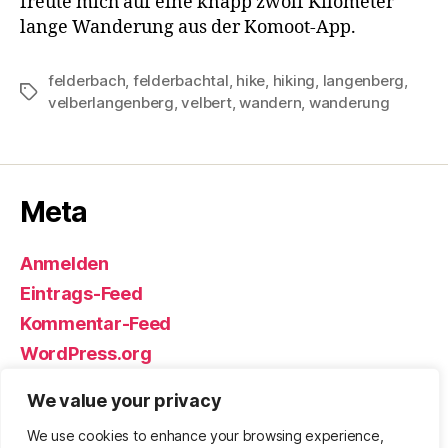
freute mich auf eine knapp zwölf Kilometer
lange Wanderung aus der Komoot-App.
felderbach
,
felderbachtal
,
hike
,
hiking
,
langenberg
,
Schlagwörter
velberlangenberg
,
velbert
,
wandern
,
wanderung
Meta
Anmelden
Eintrags-Feed
Kommentar-Feed
WordPress.org
We value your privacy
We use cookies to enhance your browsing experience,
© 2026
Björn Eickhoff – Der Blog
Nach oben
↑