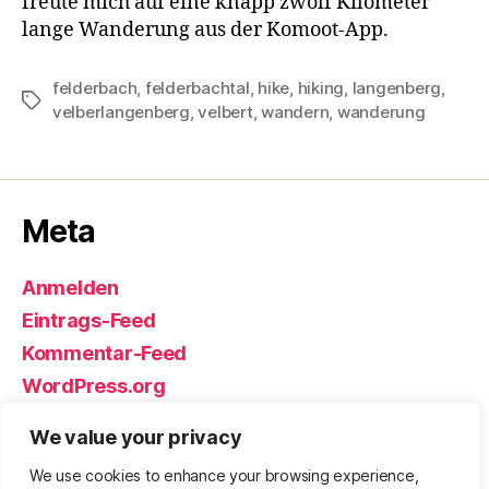
freute mich auf eine knapp zwölf Kilometer
lange Wanderung aus der Komoot-App.
felderbach
,
felderbachtal
,
hike
,
hiking
,
langenberg
,
Schlagwörter
velberlangenberg
,
velbert
,
wandern
,
wanderung
Meta
Anmelden
Eintrags-Feed
Kommentar-Feed
WordPress.org
We value your privacy
We use cookies to enhance your browsing experience,
© 2026
Björn Eickhoff – Der Blog
Nach oben
↑