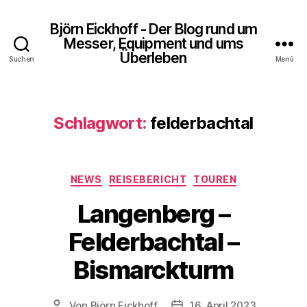
Björn Eickhoff - Der Blog rund um
Messer, Equipment und ums
Überleben
Suchen
Menü
Schlagwort:
felderbachtal
Kategorien
NEWS
REISEBERICHT
TOUREN
Langenberg –
Felderbachtal –
Bismarckturm
Von
Björn Eickhoff
16. April 2023
Beitragsautor
Veröffentlichungsdatum