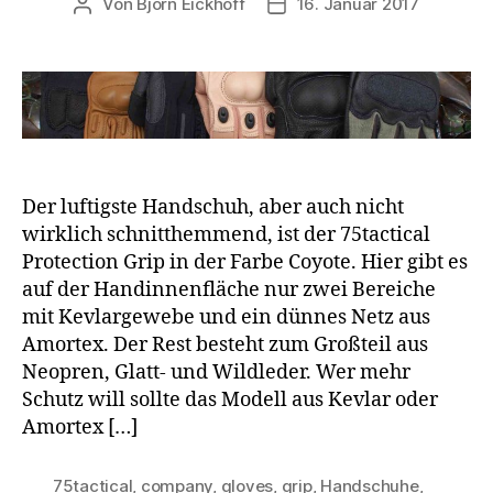
Von
Björn Eickhoff
16. Januar 2017
Beitragsautor
Veröffentlichungsdatum
Der luftigste Handschuh, aber auch nicht
wirklich schnitthemmend, ist der 75tactical
Protection Grip in der Farbe Coyote. Hier gibt es
auf der Handinnenfläche nur zwei Bereiche
mit Kevlargewebe und ein dünnes Netz aus
Amortex. Der Rest besteht zum Großteil aus
Neopren, Glatt- und Wildleder. Wer mehr
Schutz will sollte das Modell aus Kevlar oder
Amortex […]
75tactical
,
company
,
gloves
,
grip
,
Handschuhe
,